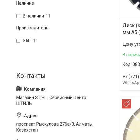
Наличие
В наличии
11
Диск (
Производитель
мм А5 
Stihl
11
Цену ут
В налич
083
+7 (771)
WhatsAp
Магазин STIHL | Сервисный Центр
ШТИЛЬ
РА
проспект Рыскулова 276а/3, Алматы,
Казахстан