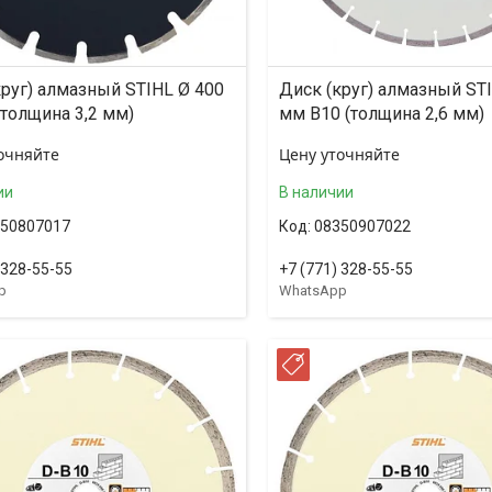
круг) алмазный STIHL Ø 400
Диск (круг) алмазный ST
(толщина 3,2 мм)
мм B10 (толщина 2,6 мм)
очняйте
Цену уточняйте
ии
В наличии
50807017
08350907022
 328-55-55
+7 (771) 328-55-55
p
WhatsApp
ССРОЧКА
РАССРОЧКА