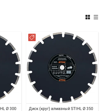
РАССРОЧКА
IHL Ø 300
Диск (круг) алмазный STIHL Ø 350