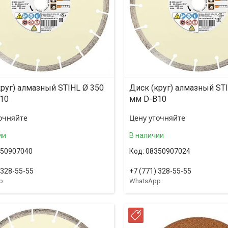
круг) алмазный STIHL Ø 350
Диск (круг) алмазный ST
10
мм D-B10
очняйте
Цену уточняйте
ии
В наличии
50907040
08350907024
 328-55-55
+7 (771) 328-55-55
p
WhatsApp
ССРОЧКА
РАССРОЧКА