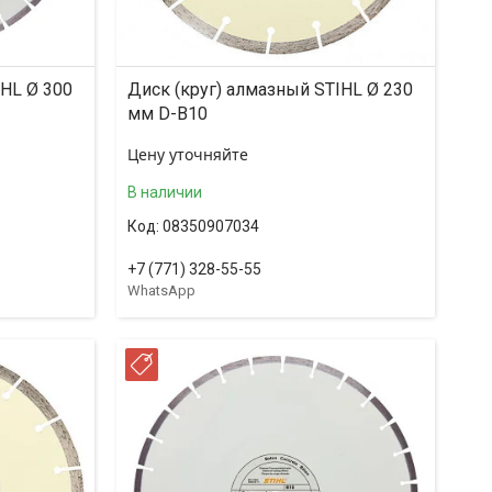
IHL Ø 300
Диск (круг) алмазный STIHL Ø 230
мм D-B10
Цену уточняйте
В наличии
08350907034
+7 (771) 328-55-55
WhatsApp
РАССРОЧКА