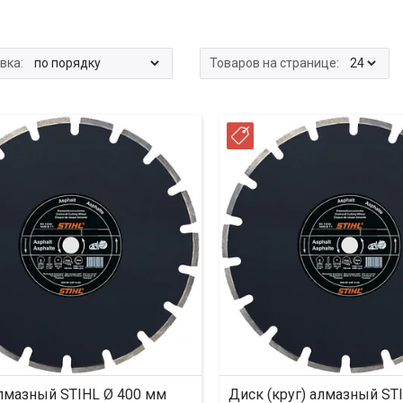
ССРОЧКА
РАССРОЧКА
лмазный STIHL Ø 400 мм
Диск (круг) алмазный ST