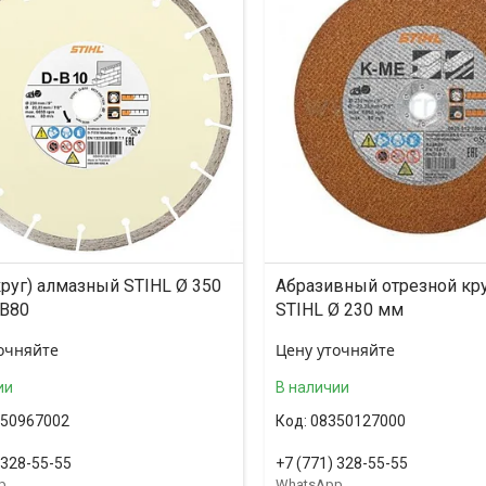
круг) алмазный STIHL Ø 350
Абразивный отрезной кру
B80
STIHL Ø 230 мм
очняйте
Цену уточняйте
ии
В наличии
50967002
08350127000
 328-55-55
+7 (771) 328-55-55
p
WhatsApp