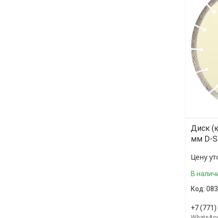
Диск (
мм D-S
Цену ут
В налич
083
+7 (771)
WhatsAp