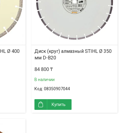
IHL Ø 400
Диск (круг) алмазный STIHL Ø 350
мм D-B20
84 800 ₸
В наличии
08350907044
Купить