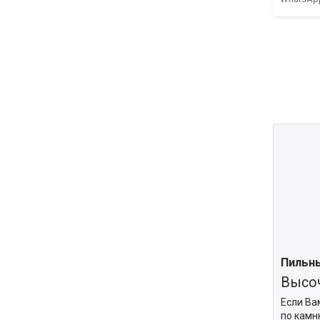
Пильны
Высоч
Если Ва
по камн