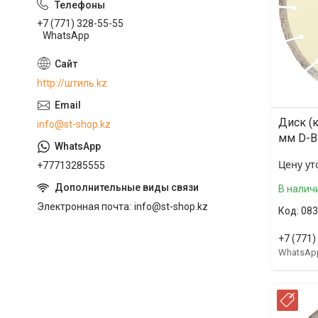
+7 (771) 328-55-55
WhatsApp
http://штиль.kz
Диск (
info@st-shop.kz
мм D-B
Цену ут
+77713285555
В налич
Электронная почта
info@st-shop.kz
083
+7 (771)
WhatsAp
РА