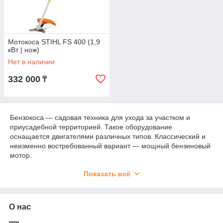
Мотокоса STIHL FS 400 (1,9
кВт | нож)
Нет в наличии
332 000
₸
Бензокоса — садовая техника для ухода за участком и
приусадебной территорией. Такое оборудование
оснащается двигателями различных типов. Классический и
неизменно востребованный вариант — мощный бензиновый
мотор.
Вам нужна действительно надежная и долговечная техника?
Показать всё
Предлагаем купить бензотриммер ШТИЛЬ! Мы являемся
официальным дилером бренда и гарантируем оригинальное
немецкое качество оборудования.
О нас
Почему выгодно выбрать бензокосу
STIHL