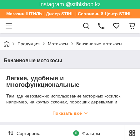
instagram @stihlshop.kz
Магазин ШТИЛЬ | Дилер STIHL | Сервисный Центр STIHL
Продукция
Мотокосы
Бензиновые мотокосы
Бензиновые мотокосы
Легкие, удобные и
многофункциональные
Там, где невозможно использование моторных косилок,
например, на крутых склонах, поросших деревьями и
кустарником, мотокосы марки STIHL просто идут напролом.
Показать всё
В зависимости от мощности двигателя и используемого
режущего инструмента, с помощью такой мотокосы можно
как выравнивать края газонов, так и прореживать сучковатый
дикий кустарник.
Сортировка
0
Фильтры