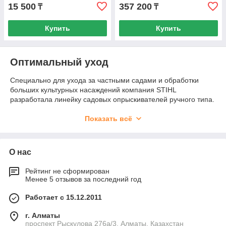
15 500
357 200
₸
₸
Купить
Купить
Оптимальный уход
Специально для ухода за частными садами и обработки
больших культурных насаждений компания STIHL
разработала линейку садовых опрыскивателей ручного типа.
В нашем каталоге представлены ручные опрыскиватели с
объемом бака от 1,5 до 18 литров, в том числе и ранцевого
Показать всё
типа.
Преимущество распылителей нашей марки заключается в
О нас
простом управлении, эргономичном дизайне, высоком
качестве и доступной цене. Ручные опрыскиватели могут
Рейтинг не сформирован
использоваться как со стандартными, так и с
Менее 5 отзывов за последний год
дополнительными насадками, что позволяет расширить
площадь единовременной обработки без потери качества.
Работает с 15.12.2011
Наши устройства можно применять как распылитель
г. Алматы
проспект Рыскулова 276а/3, Алматы, Казахстан
удобрений, а также использовать для обработки растений от