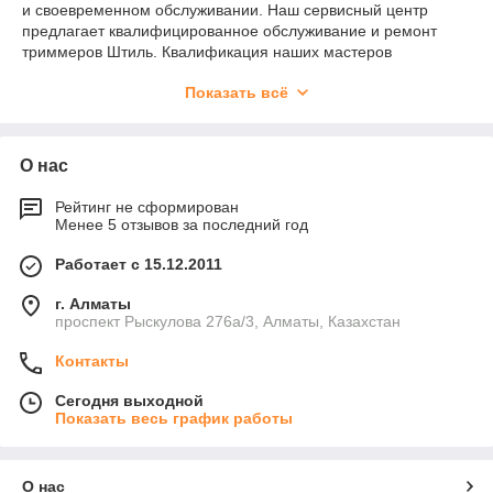
и своевременном обслуживании. Наш сервисный центр
предлагает квалифицированное обслуживание и ремонт
триммеров Штиль. Квалификация наших мастеров
подтверждена сертификатами, а большой опыт работы
Показать всё
позволяет выявлять даже скрытые и «блуждающие»
неисправности, при которых отремонтировать инструмент
бывает непросто.
Советы мастеров
О нас
Для того чтобы ручная газонокосилка работала долго и
Рейтинг не сформирован
Менее 5 отзывов за последний год
безотказно, чтобы избежать поломок и травм, нужно
соблюдать несколько несложных правил:
Работает с 15.12.2011
перед запуском убедиться, что нож установлен
правильно, его центр не смещен, а гайка плотно
г. Алматы
затянута;
проспект Рыскулова 276а/3, Алматы, Казахстан
при запуске мотокосы плотно прижимать корпус
Контакты
двигателя к грунту;
подвесная система должна быть отрегулирована так,
Сегодня выходной
Показать весь график работы
чтобы нож с небольшим перевесом ложился на грунт в
горизонтальном положении;
при работе стальным ножом избегать его контакта с
О нас
твердыми предметами;