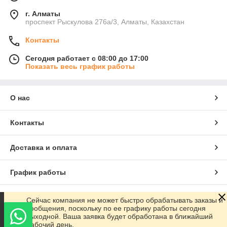
г. Алматы
проспект Рыскулова 276а/3, Алматы, Казахстан
Контакты
Сегодня работает с 08:00 до 17:00
Показать весь график работы
О нас
Контакты
Доставка и оплата
График работы
Полная версия сайта
Сейчас компания не может быстро обрабатывать заказы и
сообщения, поскольку по ее графику работы сегодня
выходной. Ваша заявка будет обработана в ближайший
Сайт создан на маркетплейсе
Satu.kz
рабочий день.