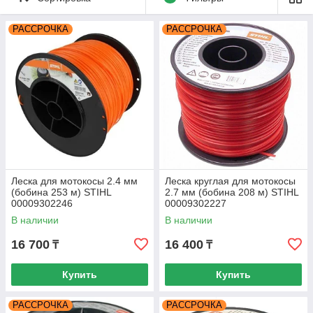
травой и мелкой порослью кустарников. Эта оснастка
подходит также для работы с высокой травой, тогда как леска
РАССРОЧКА
РАССРОЧКА
может запутаться. В зависимости от того, какую
растительность требуется удалить, следует выбирать ножи
из пластика или металла.
Леска для мотокосы 2.4 мм
Леска круглая для мотокосы
(бобина 253 м) STIHL
2.7 мм (бобина 208 м) STIHL
00009302246
00009302227
В наличии
В наличии
16 700
16 400
₸
₸
Купить
Купить
РАССРОЧКА
РАССРОЧКА