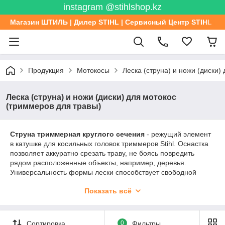
instagram @stihlshop.kz
Магазин ШТИЛЬ | Дилер STIHL | Сервисный Центр STIHL
Продукция
Мотокосы
Леска (струна) и ножи (диски)
Леска (струна) и ножи (диски) для мотокос
(триммеров для травы)
Струна триммерная круглого сечения
- режущий элемент
в катушке для косильных головок триммеров Stihl. Оснастка
позволяет аккуратно срезать траву, не боясь повредить
рядом расположенные объекты, например, деревья.
Универсальность формы лески способствует свободной
подаче струны из косильной головки. Кроме того, круглое
Показать всё
сечение лески улучшает аэродинамические свойства
кошения, снижая при этом шум и вибрацию. Изготовлена из
высококачественного полимера.
Сортировка
0
Фильтры
Ножи для триммера позволяют справляться с жесткой