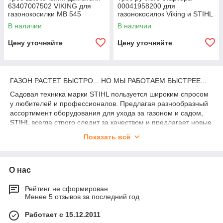
63407007502 VIKING для
00041958200 для
газонокосилки MB 545
газонокосилок Viking и STIHL
В наличии
В наличии
Цену уточняйте
Цену уточняйте
ГАЗОН РАСТЕТ БЫСТРО... НО МЫ РАБОТАЕМ БЫСТРЕЕ...
Садовая техника марки STIHL пользуется широким спросом
у любителей и профессионалов. Предлагая разнообразный
ассортимент оборудования для ухода за газоном и садом,
STIHL всегда строго следит за качеством и предлагает новые
разработки для улучшения технических характеристик и
Показать всё
повышения эффективности использования своей продукции.
Если Вам нужна садовая техника – каталог STIHL поможет
Вам сделать выбор. Мы разместили на сайте полный
О нас
перечень оборудования для ухода за газоном и садом,
разделив каталог на подгруппы. Выберите необходимый
Рейтинг не сформирован
раздел, и Вам будет предложен список оборудования с
Менее 5 отзывов за последний год
ценами и кратким техническим описанием. Садовая техника
STIHL – это то, что Вам нужно.
Работает с 15.12.2011