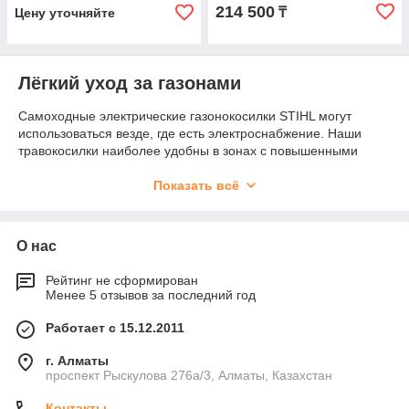
214 500
₸
Цену уточняйте
Лёгкий уход за газонами
Самоходные электрические газонокосилки STIHL могут
использоваться везде, где есть электроснабжение. Наши
травокосилки наиболее удобны в зонах с повышенными
требованиями к уровню шума – возле школ, детских садов,
учреждений здравоохранения. Электрические косилки
Показать всё
используются и на частных садовых участках, обеспечивая
безупречное скашивание травы и высокую
производительность.
О нас
Плюсами электрогазонокосилок STIHL являются:
Рейтинг не сформирован
– простое управление;
Менее 5 отзывов за последний год
– эргономичный дизайн;
– объемный травосборник для скошенной травы;
Работает с 15.12.2011
– низкий уровень шума;
– высокая надежность;
г. Алматы
проспект Рыскулова 276а/3, Алматы, Казахстан
– приемлемая цена.
Контакты