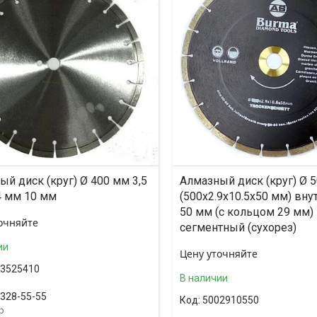
й диск (круг) Ø 400 мм 3,5
Алмазный диск (круг) Ø 
4 мм 10 мм
(500x2.9x10.5x50 мм) вну
50 мм (с кольцом 29 мм)
очняйте
сегментный (сухорез)
ии
Цену уточняйте
3525410
В наличии
 328-55-55
5002910550
p