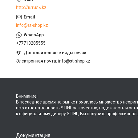
http://штиль.kz
info@st-shop.kz
+77713285555
Электронная почта
info@st-shop.kz
Внимание!
В последнее время на рынке появилось множество неориг
всю ответственность STIHL за качество, надежность и ос
к официальному дилеру STIHL, Вы получите профессионал
Документация