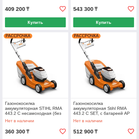
409 200
543 300
₸
₸
Купить
Купить
РАССРОЧКА
РАССРОЧКА
Газонокосилка
Газонокосилка
аккумуляторная STIHL RMA
аккумуляторная Stihl RMA
443.2 C несамоходная (без
443.2 C SET, с батареей AP
батареи и зарядки)
300, с зарядкой AL 300
Нет в наличии
Нет в наличии
63380111405
360 300
512 900
₸
₸