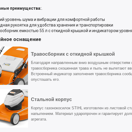
вные преимущества:
.
кий уровень шума и вибрации для комфортной работы
адная рукоятка для удобства хранения и транспортировки
восборник емкостью 55 л с откидной крышкой и индикатором уровн
йное оснащение
Травосборник с откидной крышкой
Благодаря направленным вниз воздушным отверстиям 
травосборника скошенная трава и пыль не вылетают вв
Встроенный индикатор заполнения травосборника сообщ
опустошать его.
Стальной корпус
Корпус газонокосилок STIHL изготовлен из листовой с
напылением. Материал ударопрочен и гарантирует дол
агрегата.