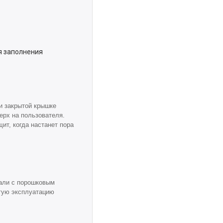
я заполнения
и закрытой крышке
ерх на пользователя.
ит, когда настанет пора
тали с порошковым
гую эксплуатацию