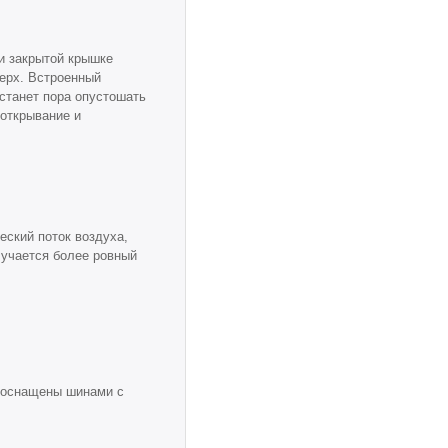
и закрытой крышке
верх. Встроенный
астанет пора опустошать
 открывание и
ский поток воздуха,
лучается более ровный
 оснащены шинами с