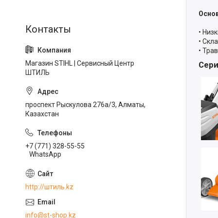
Осно
• Низ
• Скл
• Тра
Магазин STIHL | Сервисный Центр
Сери
ШТИЛЬ
проспект Рыскулова 276а/3, Алматы,
Казахстан
+7 (771) 328-55-55
WhatsApp
http://штиль.kz
info@st-shop.kz