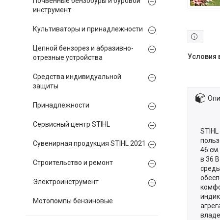
Почвенные бензобуры и буровой
инструмент
Культиваторы и принадлежности
Цепной бензорез и абразивно-
отрезные устройства
Средства индивидуальной
защиты
Опи
Принадлежности
Сервисный центр STIHL
STIHL
польз
Сувенирная продукция STIHL 2021
46 см
в 36 
Строительство и ремонт
среды
обесп
Электроинструмент
комфо
индик
Мотопомпы бензиновые
агрег
владе