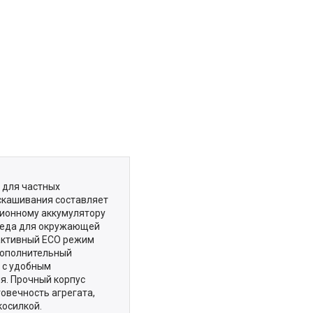
 для частных
скашивания составляет
-ионному аккумулятору
вреда для окружающей
 активный ECO режим
Дополнительный
 с удобным
я. Прочный корпус
овечность агрегата,
косилкой.