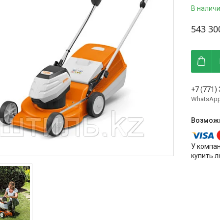
В налич
543 30
+7 (771)
WhatsAp
У компа
купить л