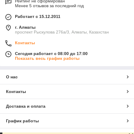
Предназначены для:
Рейтинг не сформирован
Менее 5 отзывов за последний год
создания живой изгороди;
Работает с 15.12.2011
финишной обработки лужайки, газона;
обрезки веток кустов, деревьев.
г. Алматы
проспект Рыскулова 276а/3, Алматы, Казахстан
Выбирая кусторез Stihl следует ориентироваться на
технические возможности техники. Необходимо сопоставлять
Контакты
потенциал триммеров с задачами, для решения которых они
приобретаются. Если дело касается небольшого частного
Сегодня работает с 08:00 до 17:00
парка, сада, то вполне подойдут аккумуляторное или
Показать весь график работы
электрическое оборудование. Для интенсивной,
продолжительной работы стоит купить кусторез с мощным
бензиновым двигателем.
О нас
Контакты
Доставка и оплата
График работы