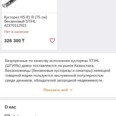
Кусторез HS 81 R (75 см)
бензиновый STIHL
42370112921
Нет в наличии
326 300
₸
Безупречные по качеству исполнения кусторезы STIHL
(ШТИЛЬ) давно поставляются на рынок Казахстана.
Бензоножницы (бензиновые кусторезы и секаторы) немецкой
товарной марки пользуются заслуженной популярностью
среди дачников, обладателей загородной недвижимости.
Комфортную в работе технику приобретают и для
Показать всё
профессионального использования в городских
коммунальных хозяйствах, компаниях по ландшафтному
благоустройству.
О нас
Бензиновые, электрические и аккумуляторные ножницы для
травы и кустов Штиль напоминают собою триммер.