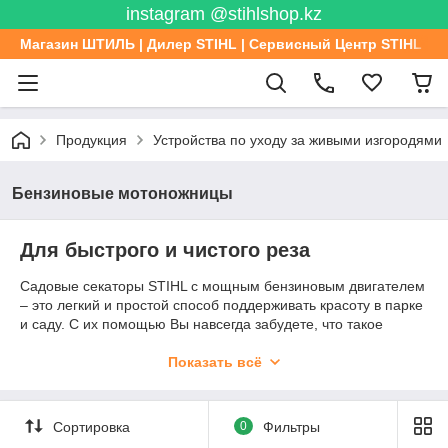
instagram @stihlshop.kz
Магазин ШТИЛЬ | Дилер STIHL | Сервисный Центр STIHL
Продукция
Устройства по уходу за живыми изгородями
Бензиновые мотоножницы
Для быстрого и чистого реза
Садовые секаторы STIHL с мощным бензиновым двигателем
– это легкий и простой способ поддерживать красоту в парке
и саду. С их помощью Вы навсегда забудете, что такое
утомительный уход за изгородями, нерезультативная борьба
с жесткими ветками и непрогнозируемый результат работы.
Показать всё
Наши бензиновые садовые ножницы – это лучший помощник
в деле ландшафтного дизайна, гарантирующий безупречно
ровные кромки стриженых кустарников при минимальных
Сортировка
0
Фильтры
затратах времени. Мотоножницы не привязаны к источнику