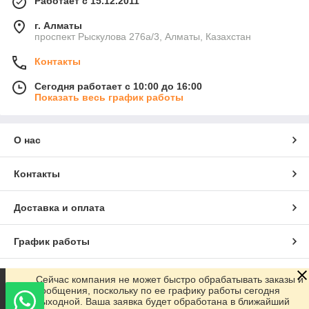
Работает с 15.12.2011
г. Алматы
проспект Рыскулова 276а/3, Алматы, Казахстан
Контакты
Сегодня работает с 10:00 до 16:00
Показать весь график работы
О нас
Контакты
Доставка и оплата
График работы
Полная версия сайта
Сейчас компания не может быстро обрабатывать заказы и
сообщения, поскольку по ее графику работы сегодня
выходной. Ваша заявка будет обработана в ближайший
Сайт создан на маркетплейсе
Satu.kz