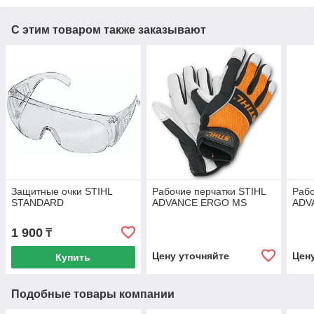
С этим товаром также заказывают
Защитные очки STIHL
Рабочие перчатки STIHL
Рабо
STANDARD
ADVANCE ERGO MS
ADV
1 900
₸
Цену уточняйте
Цен
Купить
Подобные товары компании