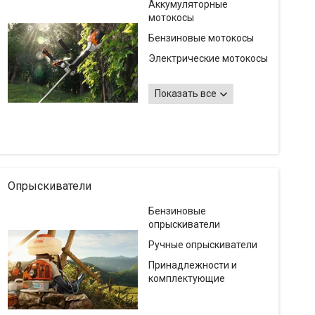
Аккумуляторные
мотокосы
Бензиновые мотокосы
Электрические мотокосы
Запасные части
(запчасти) и
Показать все
комплектующие на
мотокосы (триммеры)
Леска (струна) и ножи
(диски) для мотокос
(триммеров для травы)
Опрыскиватели
Бензиновые
опрыскиватели
Ручные опрыскиватели
Принадлежности и
комплектующие