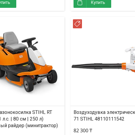
упить
Купить
РОЧКА
РАССРОЧКА
газонокосилка STIHL RT
Воздуходувка электрическ
 л.с. | 80 см | 250 л)
71 STIHL 48110111542
ый райдер (минитрактор)
82 300 ₸