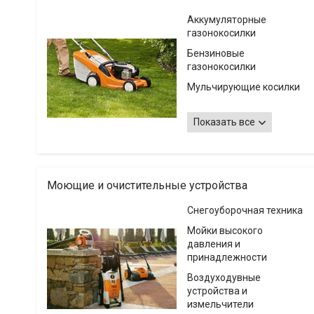
Аккумуляторные
газонокосилки
Бензиновые
газонокосилки
Мульчирующие косилки
Электрические
газонокосилки
Показать все
Роботы-газонокосилки
iMow
Тракторы
Моющие и очистительные устройства
Аэраторы бензиновые,
электрические и
Снегоуборочная техника
аккумуляторные
Мойки высокого
Принадлежности для
давления и
газонокосилок
принадлежности
Воздуходувные
устройства и
измельчители