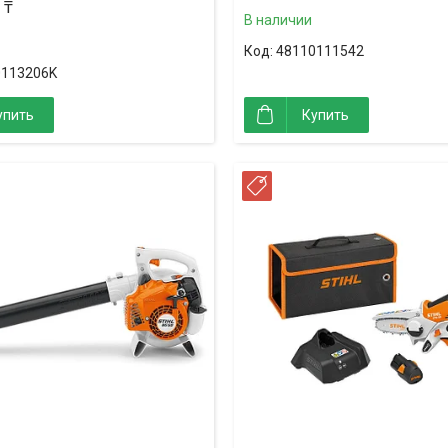
 ₸
В наличии
48110111542
0113206K
упить
Купить
РОЧКА
РАССРОЧКА