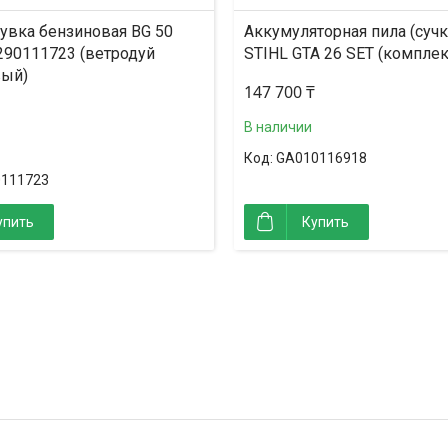
увка бензиновая BG 50
Аккумуляторная пила (сучк
290111723 (ветродуй
STIHL GTA 26 SET (комплек
вый)
147 700 ₸
В наличии
GA010116918
0111723
упить
Купить