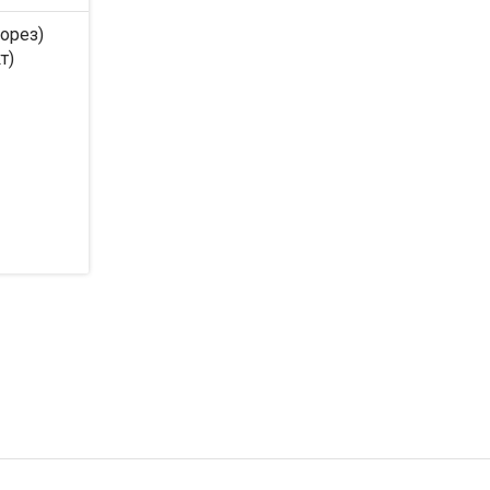
орез)
т)