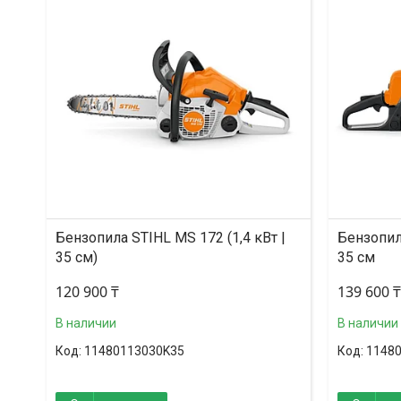
Бензопила STIHL MS 172 (1,4 кВт |
Бензопила
35 см)
35 см
120 900 ₸
139 600 ₸
В наличии
В наличии
11480113030K35
1148