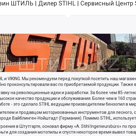
зин ШТИЛЬ | Дилер STIHL | Сервисный Центр 
 и VIKING. Мы рекомендуем перед покупкой посетить наш магазин 
обно проконсультировали вас по приобретаемой продукции. Также 
ставку на революционные идеи и разработки. За более чем 85-лет
 высокое качество продукции и обслуживания. Более чем в 160 стр
аботе - это сделало STIHL ведущим производителем бензопил в мир
ителем и продавцом моторизованных инструментов для лесного, с
городе Вайблинген-Нойштадт (Германия). Помимо STIHL, используетс
оения в Штутгарте, основал фирму «A. Stihl Ingenieursbüro» по п
ьги для создания мотопилы и спустя некоторое время вывел товар 