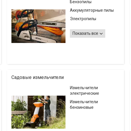
Бензопилы
Аккумуляторные пилы
Электропилы
Высоторезы
Показать все
Принадлежности и
пильные гарнитуры
Запасные части
(запчасти) и
комплектующие для
бензопил STIHL
Садовые измельчители
Измельчители
электрические
Измельчители
бензиновые