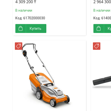
4 309 200 ₸
2 964 300
В наличии
В наличии
61702000030
6140
Купить
К
РАССРОЧКА
РАСС