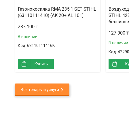
Газонокосилка RMA 235.1 SET STIHL
Воздуход
(63110111410) (AK 20+ AL 101)
STIHL 42
бензино
283 100 ₸
127 900 ₸
В наличии
В наличии
63110111416K
4229
Купить
К
Все товары и услуги