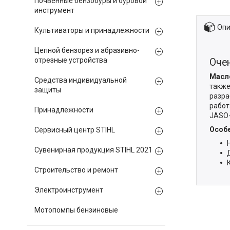
Почвенные бензобуры и буровой
инструмент
Опи
Культиваторы и принадлежности
Цепной бензорез и абразивно-
отрезные устройства
Оче
Масло
Средства индивидуальной
также
защиты
разра
работ
Принадлежности
JASO-
Особе
Сервисный центр STIHL
Сувенирная продукция STIHL 2021
Строительство и ремонт
Электроинструмент
Мотопомпы бензиновые