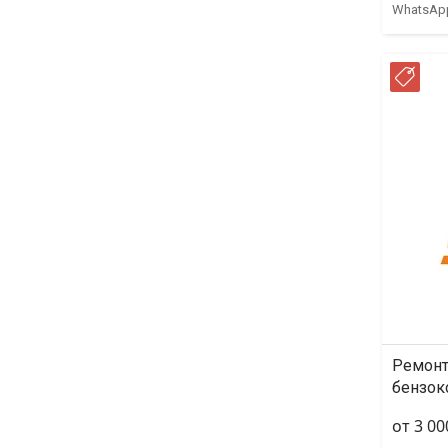
WhatsAp
РА
Ремонт
бензок
от 3 00