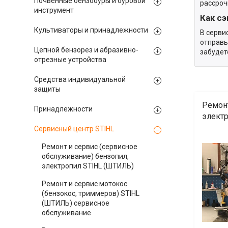
Почвенные бензобуры и буровой
рассроч
инструмент
Как с
Культиваторы и принадлежности
В серви
отправь
Цепной бензорез и абразивно-
забудет
отрезные устройства
Средства индивидуальной
защиты
Ремонт
Принадлежности
элект
Сервисный центр STIHL
Ремонт и сервис (сервисное
обслуживание) бензопил,
электропил STIHL (ШТИЛЬ)
Ремонт и сервис мотокос
(бензокос, триммеров) STIHL
(ШТИЛЬ) сервисное
обслуживание