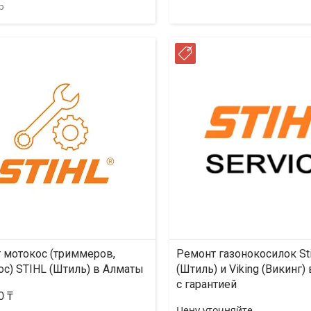
p
ССРОЧКА
РАССРОЧКА
 мотокос (триммеров,
Ремонт газонокосилок Sti
ос) STIHL (Штиль) в Алматы
(Штиль) и Viking (Викинг)
с гарантией
0 ₸
Цену уточняйте