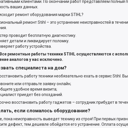
ративными клиентами. По окончании работ представляем полный 
ость ваших данных.
исходит ремонт оборудования марки STIHL?
иональный ремонт Stihl – это устранение неисправностей в течен
ния.
стер проводит бесплатную диагностику.
няет детали и ликвидирует поломку.
оверяет работу устройства.
Все ремонтные работы техники STIHL осуществляются с испол
ние аналогов у нас исключено.
ызвать специалиста на дом?
осстановить работу техники необязательно ехать в сервис Stihl. Вы
звоните или отправьте заявку онлайн;
общите удобное время визита;
ециалист приедет без опозданий.
рочно восстановить работу гаджетов – сотрудник прибудет в тече
елать, если сломалось оборудование?
е, пока неисправность выведет технику из строя! При первых приз
ите дефект, тем дешевле обойдется его устранение. Оплата осуще