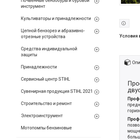
Почвенные бензобуры и буровой
инструмент
Культиваторы и принадлежности
Цепной бензорез и абразивно-
отрезные устройства
Средства индивидуальной
защиты
Опи
Принадлежности
Сервисный центр STIHL
Про
дву
Сувенирная продукция STIHL 2021
Проф
Строительство и ремонт
предн
гориз
Электроинструмент
Проф
позво
Мотопомпы бензиновые
мощны
больш