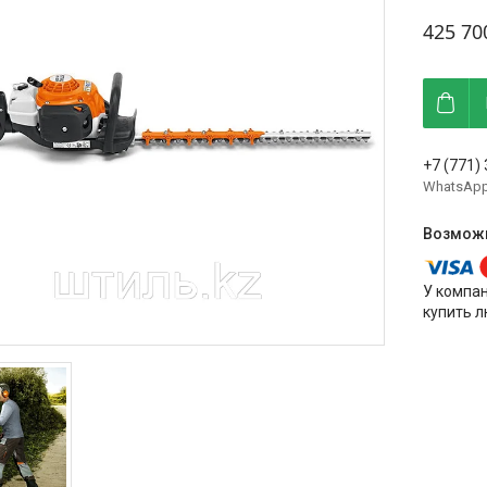
425 70
+7 (771)
WhatsAp
У компа
купить л