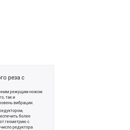
го реза с
онним режущим ножом
о, так и
ровень вибрации.
редуктором,
беспечить более
ют геометрию с
 число редуктора