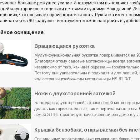
ечивает большое режущее усилие. Инструментом выполняют груб
одей и кустарников с толстыми ветвями и сучьями. Нож длиной 75 
влениях, что повышает производительность. Рукоятка имеет воз
ачиваться на 90 градусов - инструмент можно настроить в удобно
йное оснащение
Вращающаяся рукоятка
Мультифункциональная рукоятка поворачивается на 90
Благодаря этому садовые мотоножницы всегда эргоно
независимо от того, как идет обрезка — горизонтально
Поэтому они универсальны и подходят и для левшей, 
иллюстрации изображены мотоножницы HS 81 R/T.
Ножи с двухсторонней заточкой
Благодаря двухсторонней заточке ножей мотоножницы
делать как горизонтальные, так и вертикальные резы.
ножей STIHL гарантирует качественный рез даже в уг
Крышка бензобака, открываемая без инс
Специальные запатентованные крышки для баков с то