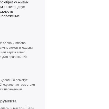
ую обрезку живых
см режет в двух
можность
е положение.
° влево и вправо.
мично лежат в ладони
 или вертикально.
и для правшей. На
 идеально помогут
 Специальная геометрия
лах насаждений.
трумента
пливом и маслом. Баки,