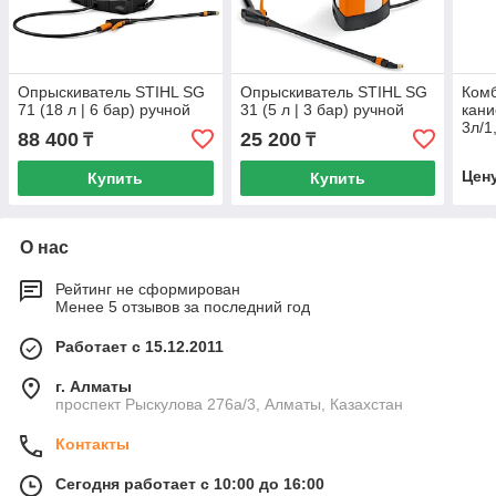
Опрыскиватель STIHL SG
Опрыскиватель STIHL SG
Ком
71 (18 л | 6 бар) ручной
31 (5 л | 3 бар) ручной
кани
3л/1
88 400
25 200
₸
₸
Цен
Купить
Купить
О нас
Рейтинг не сформирован
Менее 5 отзывов за последний год
Работает с 15.12.2011
г. Алматы
проспект Рыскулова 276а/3, Алматы, Казахстан
Контакты
Сегодня работает с 10:00 до 16:00