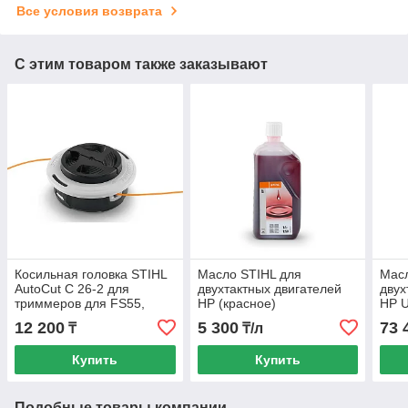
Все условия возврата
С этим товаром также заказывают
Косильная головка STIHL
Масло STIHL для
Масл
AutoCut C 26-2 для
двухтактных двигателей
двух
триммеров для FS55,
HP (красное)
HP U
FS100, FS120, FS130,
12 200
5 300
73 
₸
₸/л
FS131, FS250
FR85T/350/450
Купить
Купить
Подобные товары компании