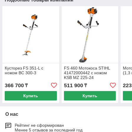
Кусторез FS 351-L с
FS 460 Мотокоса STIHL
Мото
ножом BC 300-3
41472000442 с ножом
(1,3
KSB MZ 225-24
366 700
511 900
223
₸
₸
Купить
Купить
О нас
Рейтинг не сформирован
Менее 5 отзывов за последний год