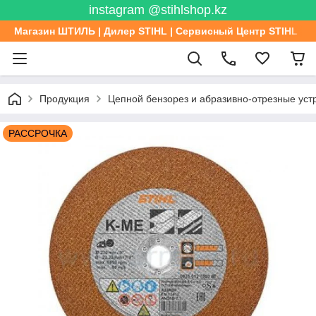
instagram @stihlshop.kz
Магазин ШТИЛЬ | Дилер STIHL | Сервисный Центр STIHL
Продукция
Цепной бензорез и абразивно-отрезные уст
РАССРОЧКА