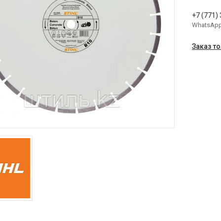
+7 (771)
WhatsAp
Заказ т