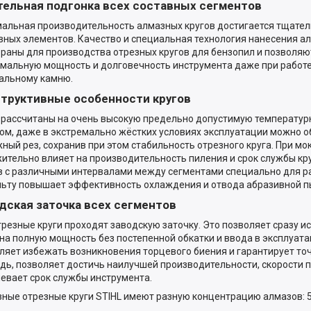
ельная подгонка всех составных сегментов
альная производительность алмазных кругов достигается тщател
вных элементов. Качество и специальная технология нанесения а
раны для производства отрезных кругов для бензопил и позволяю
мальную мощность и долговечность инструмента даже при работе 
альному камню.
труктивные особенности кругов
 рассчитаны на очень высокую предельно допустимую температурн
ом, даже в экстремально жёстких условиях эксплуатации можно о
ный рез, сохранив при этом стабильность отрезного круга. При мо
ительно влияет на производительность пиления и срок службы кр
в с различными интервалами между сегментами специально для ра
ьту повышает эффективность охлаждения и отвода абразивной п
дская заточка всех сегментов
трезные круги проходят заводскую заточку. Это позволяет сразу 
 на полную мощность без постепенной обкатки и ввода в эксплуата
ляет избежать возникновения торцевого биения и гарантирует точн
дь, позволяет достичь наилучшей производительности, скорости п
евает срок службы инструмента.
ные отрезные круги STIHL имеют разную концентрацию алмазов: 5, 10