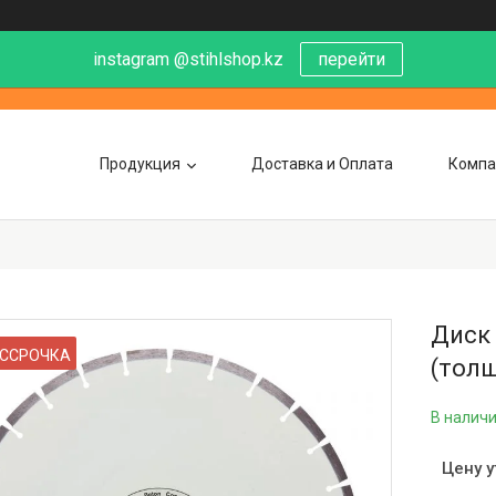
instagram @stihlshop.kz
перейти
Продукция
Доставка и Оплата
Компа
Диск 
ССРОЧКА
(толщ
В налич
Цену 