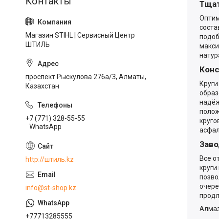
Тщат
Оптим
соста
Магазин STIHL | Сервисный Центр
подоб
ШТИЛЬ
макси
натур
Конс
проспект Рыскулова 276а/3, Алматы,
Круги
Казахстан
образ
надёж
полож
+7 (771) 328-55-55
круго
WhatsApp
асфал
Заво
Все о
http://штиль.kz
круги
позво
очере
info@st-shop.kz
продл
Алмаз
+77713285555