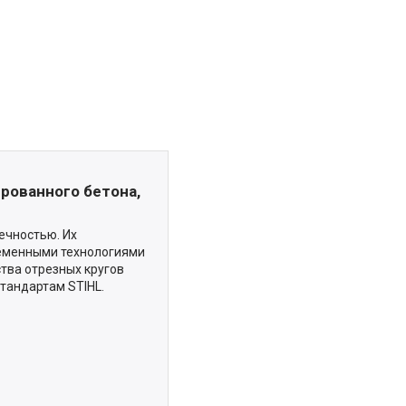
ированного бетона,
ечностью. Их
еменными технологиями
тва отрезных кругов
тандартам STIHL.