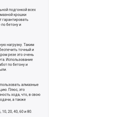
ьной подгонкой всех
лмазной крошки
т гарантировать
по бетону и
ую нагрузку. Таким
беспечить точный и
кром резе это очень
уга. Использование
бот по бетону и
ыли.
использовать алмазные
цию. Плюс, это
ость хода, что, в свою
одачи, а также
, 20, 40, 60 и 80.