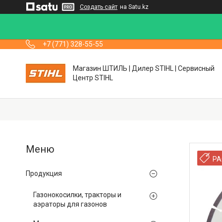
Создать сайт
на Satu.kz
+7 (771) 328-55-55
Магазин ШТИЛЬ | Дилер STIHL | Сервисный
Центр STIHL
РА
Продукция
Газонокосилки, тракторы и
аэраторы для газонов