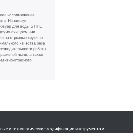
ое» использование
рки. Используя
рвуар для воды STIHL,
 двумя очищаемыми
и на отрезные круги по
имального качества реза
оизводительности работы
разивной пыли, а также
азивно-отрезного
вные и технологические модификации инструмента и