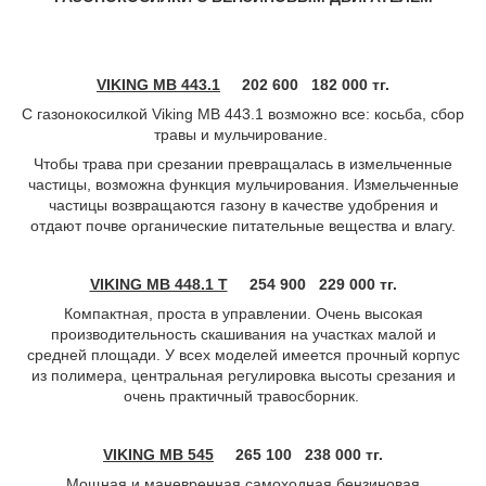
VIKING MB 443.1
202 600
182 000 тг.
С газонокосилкой Viking MB 443.1 возможно все: косьба, сбор
травы и мульчирование.
Чтобы трава при срезании превращалась в измельченные
частицы, возможна функция мульчирования. Измельченные
частицы возвращаются газону в качестве удобрения и
отдают почве органические питательные вещества и влагу.
VIKING MB 448.1 T
254 900
229 000 тг.
Компактная, проста в управлении. Очень высокая
производительность скашивания на участках малой и
средней площади. У всех моделей имеется прочный корпус
из полимера, центральная регулировка высоты срезания и
очень практичный травосборник.
VIKING MB 545
265 100
238 000 тг.
Мощная и маневренная самоходная бензиновая