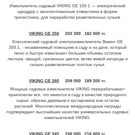
Измельчитель садовый VIKING GE 150.1 — электрический
шреддер с запатентованным отверстием в форме
трилистника, для переработки разветвленных сучьев.
VIKING GE 250
202 300
182 000 тг.
Классический садовый электроизмельчитель Викинг GE
250.1, - незаменимый помощник в саду и на даче, который
легко и быстро измельчает большие объемы остатков
листьев, овощей, срезанных цветов, ветви живой изгороди и
сильно разветвленные толстые сучья.
VIKING GE 260
209 000 189 200 тг.
Мощные садовые измельчители VIKING перерабатывают
практически все, что имеется в саду в качестве природного
сырья: обрезки деревьев и кустарников или остатки
растений. Многочисленные международные награды
подтверждают высочайшее качество универсальных садовых
измельчителей VIKING.
VIKING GE 345
240 000 216 000 тг.