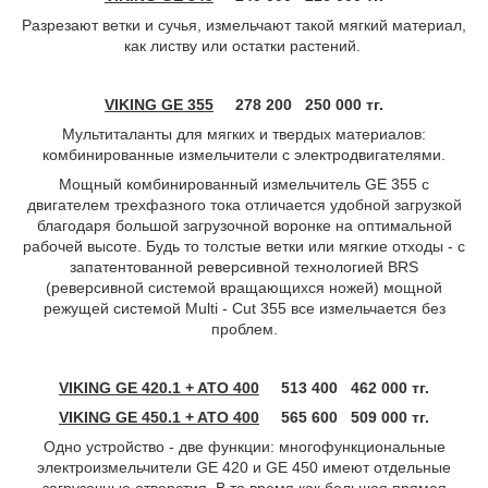
Разрезают ветки и сучья, измельчают такой мягкий материал,
как листву или остатки растений.
VIKING GE 355
278 200 250 000 тг.
Мультиталанты для мягких и твердых материалов:
комбинированные измельчители с электродвигателями.
Мощный комбинированный измельчитель GE 355 с
двигателем трехфазного тока отличается удобной загрузкой
благодаря большой загрузочной воронке на оптимальной
рабочей высоте. Будь то толстые ветки или мягкие отходы - с
запатентованной реверсивной технологией BRS
(реверсивной системой вращающихся ножей) мощной
режущей системой Multi - Cut 355 все измельчается без
проблем.
VIKING GE 420.1 + ATO 400
513 400 462 000
тг
.
VIKING GE 450.1 + ATO 400
565 600 509 000
тг
.
Одно устройство - две функции: многофункциональные
электроизмельчители GE 420 и GE 450 имеют отдельные