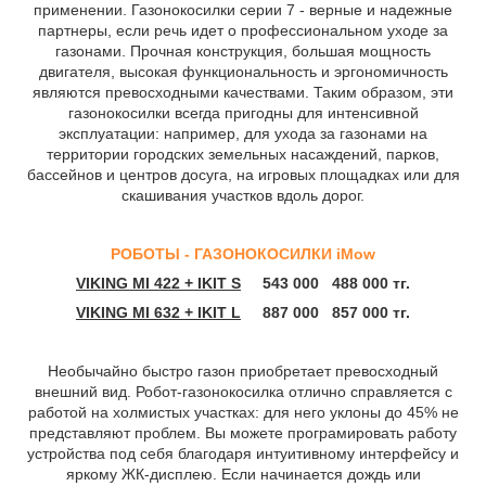
применении. Газонокосилки серии 7 - верные и надежные
партнеры, если речь идет о профессиональном уходе за
газонами. Прочная конструкция, большая мощность
двигателя, высокая функциональность и эргономичность
являются превосходными качествами. Таким образом, эти
газонокосилки всегда пригодны для интенсивной
эксплуатации: например, для ухода за газонами на
территории городских земельных насаждений, парков,
бассейнов и центров досуга, на игровых площадках или для
скашивания участков вдоль дорог.
РОБОТЫ - ГАЗОНОКОСИЛКИ iMow
VIKING MI 422 + IKIT S
543 000
488 000 тг.
VIKING MI 632 + IKIT L
887 000
857 000
тг
.
Необычайно быстро газон приобретает превосходный
внешний вид. Робот-газонокосилка отлично справляется с
работой на холмистых участках: для него уклоны до 45% не
представляют проблем. Вы можете програмировать работу
устройства под себя благодаря интуитивному интерфейсу и
яркому ЖК-дисплею. Если начинается дождь или