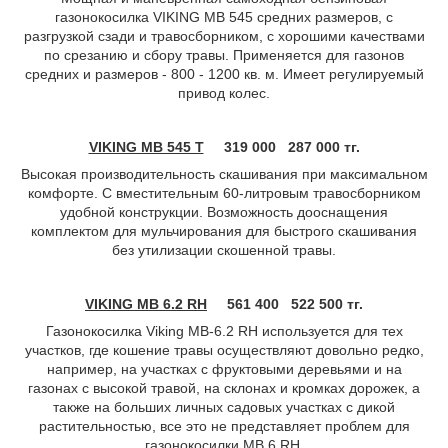
газонокосилка VIKING MB 545 средних размеров, с
разгрузкой сзади и травосборником, с хорошими качествами
по срезанию и сбору травы. Применяется для газонов
средних и размеров - 800 - 1200 кв. м. Имеет регулируемый
привод колес.
VIKING MB 545 T
319 000
287 000 тг.
Высокая производительность скашивания при максимальном
комфорте. С вместительным 60-литровым травосборником
удобной конструкции. Возможность дооснащения
комплектом для мульчирования для быстрого скашивания
без утилизации скошенной травы.
VIKING MB 6.2 RH
561 400
522 500 тг.
Газонокосилка Viking МВ-6.2 RH используется для тех
участков, где кошение травы осуществляют довольно редко,
например, на участках с фруктовыми деревьями и на
газонах с высокой травой, на склонах и кромках дорожек, а
также на больших личных садовых участках с дикой
растительностью, все это не представляет проблем для
газонокосилки MB 6 RH.