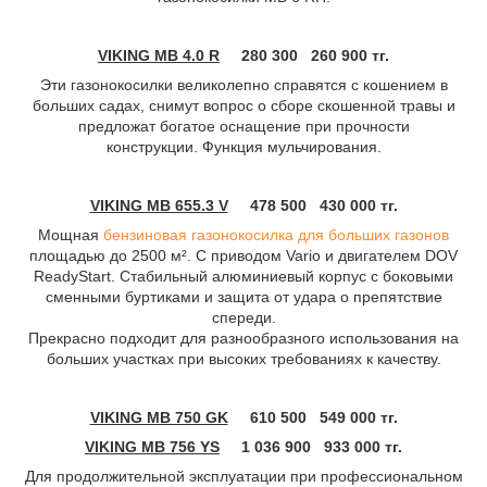
VIKING MB 4.0 R
280 300
260 900 тг.
Эти газонокосилки великолепно справятся с кошением в
больших садах, снимут вопрос о сборе скошенной травы и
предложат богатое оснащение при прочности
конструкции. Функция мульчирования.
VIKING MB 655.3 V
478 500
430 000 тг.
Мощная
бензиновая газонокосилка для больших газонов
площадью до 2500 м². С приводом Vario и двигателем DOV
ReadyStart. Стабильный алюминиевый корпус с боковыми
сменными буртиками и защита от удара о препятствие
спереди.
Прекрасно подходит для разнообразного использования на
больших участках при высоких требованиях к качеству.
VIKING MB 750 GK
610 500
549 000
тг
.
VIKING MB 756 YS
1 036 900
933 000
тг
.
Для продолжительной эксплуатации при профессиональном