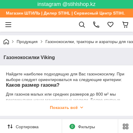
instagram @stihlshop.kz
Магазин ШТИЛЬ | Дилер STIHL | Сервисный Центр STIHL
Продукция
Газонокосилки, тракторы и аэраторы для га
Газонокосилки Viking
Найдите наиболее подходящую для Вас газонокосилку. При
выборе следует ориентироваться на следующие критерии:
Каков размер газона?
Для газонов малых или средних размеров до 800 м² мы
рекомендуем наши маневренные модели. Более крупные
газонокосилки с дополнительным оснащением подходят для
Показать всё
больших газонов площадью прим. 2500 м².
Электродвигатель или бензиновый двигатель?
Сортировка
0
Фильтры
Для кошения на малых участках Вы можете без проблем