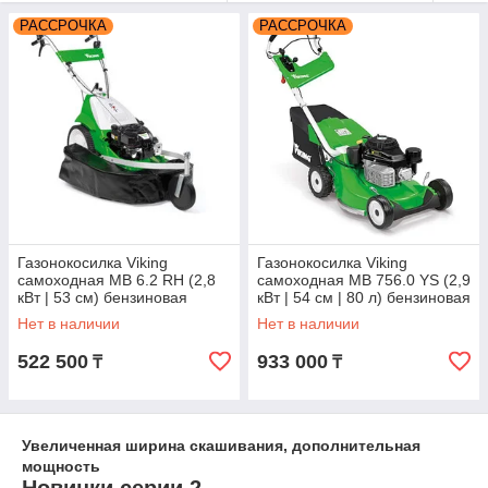
положиться на электрокосилку. Она работает тихо и без
отработанных газов. Более крупные проекты по скашиванию
РАССРОЧКА
РАССРОЧКА
на неровных поверхностях предпочтительнее выполнять при
помощи спортивного бензинового двигателя.
Собирать траву или мульчировать?
Все газонокосилки серийно оснащены травосборниками. В
соответствии с Вашим желанием, для каждой модели в
продаже имеется также комплект для мульчирования.
Газонокосилка Viking
Газонокосилка Viking
самоходная МВ 6.2 RH (2,8
самоходная MB 756.0 YS (2,9
кВт | 53 см) бензиновая
кВт | 54 см | 80 л) бензиновая
63800113421
Нет в наличии
Нет в наличии
522 500
933 000
₸
₸
Увеличенная ширина скашивания, дополнительная
мощность