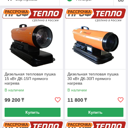
Непрямого нагрева – в таких пушках
РАССРОЧКА
РАССРОЧКА
устанавливается специальный теплообменник,
который обогащаясь теплом, отдает энергию воздуху,
который затем и поступает в помещение.
Дизельная тепловая пушка
Дизельная тепловая пушка
15 кВт ДК-15П прямого
30 кВт ДК-30П прямого
нагрева
нагрева
В наличии
В наличии
99 200
11 800
₸
₸
Купить
Купить
РАССРОЧКА
РАССРОЧКА