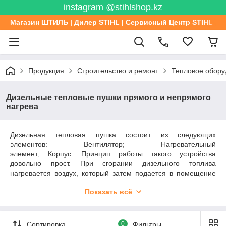
instagram @stihlshop.kz
Магазин ШТИЛЬ | Дилер STIHL | Сервисный Центр STIHL
Продукция
Строительство и ремонт
Тепловое обору
Дизельные тепловые пушки прямого и непрямого
нагрева
Дизельная тепловая пушка состоит из следующих
элементов: Вентилятор; Нагревательный
элемент; Корпус. Принцип работы такого устройства
довольно прост. При сгорании дизельного топлива
нагревается воздух, который затем подается в помещение
при помощи вентилятора. По способу нагрева воздуха,
Показать всё
тепловые дизельные пушки разделяются на два вида:
Прямого нагрева – устройства, в которых воздух
нагревается непосредственно проходя через открытое
Сортировка
0
Фильтры
пламя;