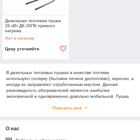
Дизельная тепловая пушка
26 кВт ДК-26ПК прямого
нагрева
Нет в наличии
Цену уточняйте
В дизельных тепловых пушках в качестве топлива
используют солярку (бытовое печное дизтопливо), керосин, а
иногда их заправляют отработанным маслом. Данная
разновидность обогревателей является наиболее
экономичной и одновременно довольно мобильной. Пушка
способна справиться с обогревом практически любых по
Показать всё
площади и объему помещений, поскольку показатель
тепловой мощности у самых мощных моделей способен
достигать 115 000 Вт при почти 100% КПД.
О нас
Купить дизельную пушку — мудрое решение
, поскольку
солярку можно купить почти на каждой автозаправке, и ее