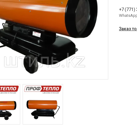
+7 (771)
WhatsAp
Заказ т