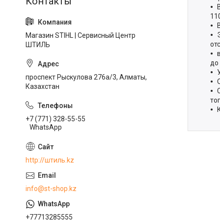
11
Магазин STIHL | Сервисный Центр
от
ШТИЛЬ
до
проспект Рыскулова 276а/3, Алматы,
Казахстан
то
+7 (771) 328-55-55
WhatsApp
http://штиль.kz
info@st-shop.kz
+77713285555