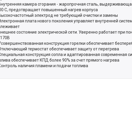
Внутренняя камера сгорания - жаропрочная сталь, выдерживающа
00 C, предотвращает повышенный нагрев корпуса
Высокочастотный электрод не требующий очистки и замены
Электронная плата нового поколения управляет внутренней систем
слеживает
внешнее состояние электрической сети. Уверенно работает при п
 170В
Усовершенствованная конструкция горелки обеспечивает беспере
Отключающий термостат обеспечивает защиту от перегрева
Специальная конструкция сопла и адаптированная современная с
плива обеспечивает КПД более 90% за счет прямого нагрева
Контроль наличия пламени и подачи топлива