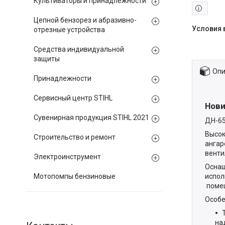
Культиваторы и принадлежности
Цепной бензорез и абразивно-
отрезные устройства
Средства индивидуальной
защиты
Опи
Принадлежности
Сервисный центр STIHL
Нови
Сувенирная продукция STIHL 2021
ДН-65
Высок
Строительство и ремонт
ангар
венти
Электроинструмент
Оснащ
испол
Мотопомпы бензиновые
помещ
Особе
на