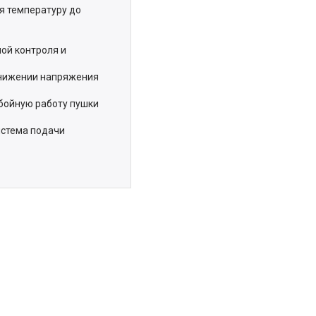
я температуру до
ой контроля и
онижении напряжения
бойную работу пушки
истема подачи