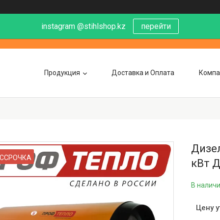
instagram @stihlshop.kz
перейти
Продукция
Доставка и Оплата
Компа
Дизел
ССРОЧКА
кВт 
В налич
Цену 