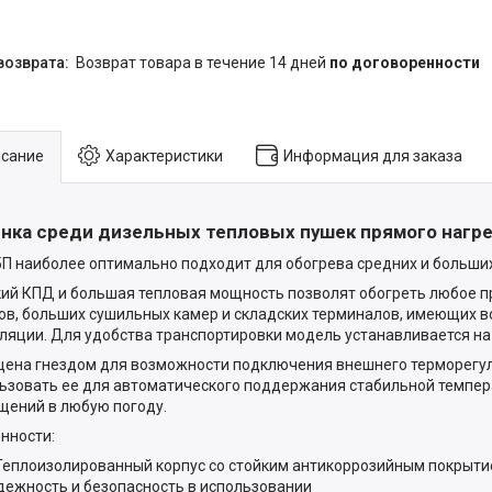
возврат товара в течение 14 дней
по договоренности
сание
Характеристики
Информация для заказа
нка среди дизельных тепловых пушек прямого нагр
П наиболее оптимально подходит для обогрева средних и больши
ий КПД и большая тепловая мощность позволят обогреть любое п
ов, больших сушильных камер и складских терминалов, имеющих 
ляции. Для удобства транспортировки модель устанавливается на
ена гнездом для возможности подключения внешнего терморегул
ьзовать ее для автоматического поддержания стабильной темпер
ений в любую погоду.
нности:
Теплоизолированный корпус со стойким антикоррозийным покрыти
дежность и безопасность в использовании