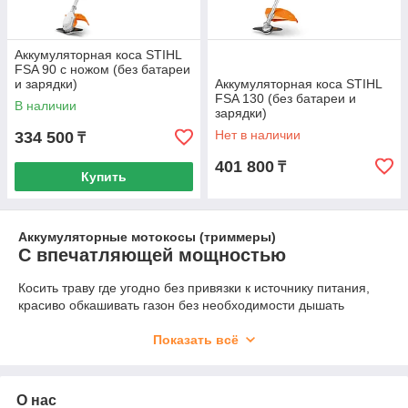
Аккумуляторная коса STIHL
FSA 90 с ножом (без батареи
и зарядки)
Аккумуляторная коса STIHL
FSA 130 (без батареи и
В наличии
зарядки)
Нет в наличии
334 500
₸
401 800
₸
Купить
Аккумуляторные мотокосы (триммеры)
С впечатляющей мощностью
Косить траву где угодно без привязки к источнику питания,
красиво обкашивать газон без необходимости дышать
выхлопными газами и наслаждаться максимально
бесшумной и эффективной работой Вам помогут
Показать всё
аккумуляторные триммеры STIHL.
Наши аккумуляторные косы созданы по инновационным
О нас