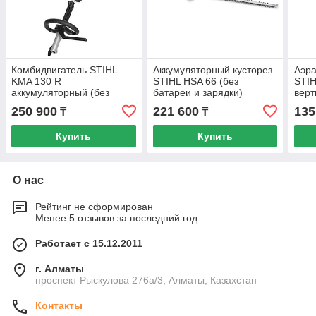
Комбидвигатель STIHL
Аккумуляторный кусторез
Аэра
KMA 130 R
STIHL HSA 66 (без
STIH
аккумуляторный (без
батареи и зарядки)
верт
батареи и зарядки)
акку
250 900
221 600
135
₸
₸
бата
Купить
Купить
О нас
Рейтинг не сформирован
Менее 5 отзывов за последний год
Работает с 15.12.2011
г. Алматы
проспект Рыскулова 276а/3, Алматы, Казахстан
Контакты