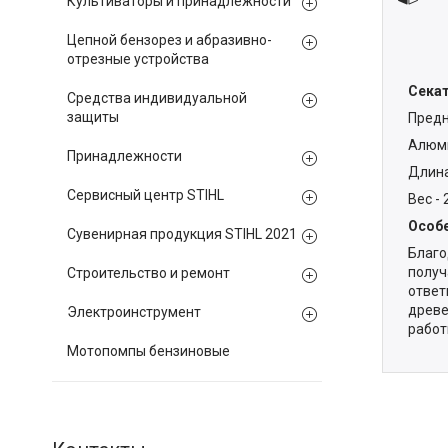
Культиваторы и принадлежности
Цепной бензорез и абразивно-
отрезные устройства
Секат
Средства индивидуальной
защиты
Предн
Алюми
Принадлежности
Длина 
Сервисный центр STIHL
Вес - 
Особ
Сувенирная продукция STIHL 2021
Благо
получ
Строительство и ремонт
ответ
древе
Электроинструмент
работ
Мотопомпы бензиновые