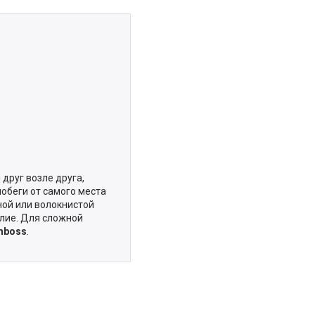
друг возле друга,
побеги от самого места
ной или волокнистой
лие. Для сложной
mboss
.