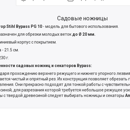
Садовые ножницы
ор Stihl
Bypass
PG 10
- модель для бытового использования.
азначен для обрезки молодых веток
до Ø 20 мм.
ниевый корпус с покрытием.
- 21.5 см.
230 г.
енности садовых ножниц и секаторов
Bypass:
даря прохождению верхнего режущего и нижнего упорного лезвия 
ается чистый и опрятный рез. Их конструкция позволяет обрезать 
вления. Они прекрасно подходят для тонкой работы с чувствитель
синой, для разрезания которой требуется небольшое режущее уси
ы с твердой древесиной следует выбирать ножницы и секаторы
A