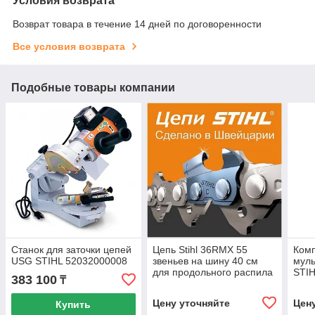
Условия возврата
Возврат товара в течение 14 дней по договоренности
Все условия возврата
Подобные товары компании
Станок для заточки цепей
Цепь Stihl 36RMX 55
Комп
USG STIHL 52032000008
звеньев на шину 40 см
муль
для продольного распила
STIH
383 100
₸
моде
(690
Цену уточняйте
Цен
Купить