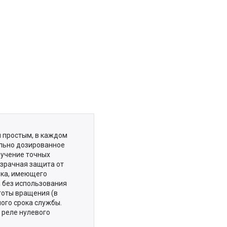
и простым, в каждом
ально дозированное
лучение точных
озрачная защита от
нка, имеющего
а без использования
тоты вращения (в
ого срока службы.
 реле нулевого