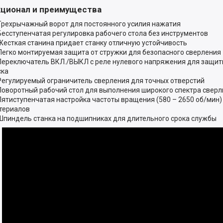
ционал и преимущества
Трехрычажный ворот для постоянного усилия нажатия
Бесступенчатая регулировка рабочего стола без инструментов
Жесткая станина придает станку отличную устойчивость
Легко монтируемая защита от стружки для безопасного сверления
Переключатель ВКЛ./ВЫКЛ с реле нулевого напряжения для защит
ска
Регулируемый ограничитель сверления для точных отверстий
Поворотный рабочий стол для выполнения широкого спектра сверл
Пятиступенчатая настройка частоты вращения (580 – 2650 об/мин)
териалов
Шпиндель станка на подшипниках для длительного срока службы