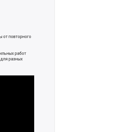
ы от повторного
ильных работ
 для разных