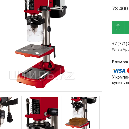
78 400
+7 (771)
WhatsAp
У компа
купить л