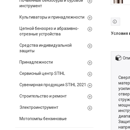
Почвенные бензобуры и буровой
инструмент
Культиваторы и принадлежности
Цепной бензорез и абразивно-
отрезные устройства
Средства индивидуальной
защиты
Опи
Принадлежности
Сервисный центр STIHL
Сверл
матер
Сувенирная продукция STIHL 2021
усили
отвер
Строительство и ремонт
струж
мощно
Электроинструмент
инстр
диапа
Мотопомпы бензиновые
Защит
напря