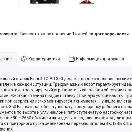
возврат товара в течение 14 дней
по договоренности
сание
Характеристики
Информация для заказа
ильный станок Einhell TC-BD 350 делает точное сверление легким 
иале и в каждой ситуации. Трехрычажный ворот гарантирует иде
е нажатия, а регулируемый ограничитель сверления обеспечит по
стий. Жесткая станина придает станку отличную устойчивость. Пр
ки при сверлении легко монтируется и снимается. Функционал ста
сть 350 Вт, включает бесступенчатую регулировку рабочего стол
ументов по высоте и углу наклона, пятиступенчатую настройку час
зоне 580 – 2650 об/мин) и шпиндель на подшипниках для длительн
а от повторного пуска реализована переключателем ВКЛ./ВЫКЛ. с
жения.