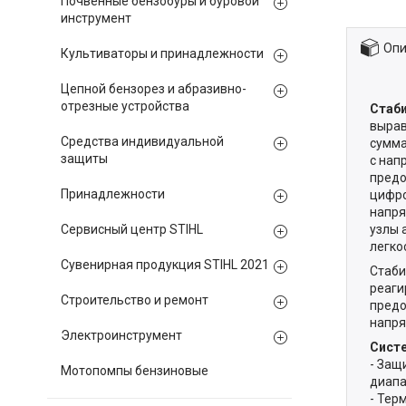
Почвенные бензобуры и буровой
инструмент
Опи
Культиваторы и принадлежности
Цепной бензорез и абразивно-
отрезные устройства
Стаби
вырав
Средства индивидуальной
сумма
защиты
с нап
предо
Принадлежности
цифро
напря
Сервисный центр STIHL
узлы 
легко
Сувенирная продукция STIHL 2021
Стаби
реаги
Строительство и ремонт
предо
напря
Электроинструмент
Сист
- Защ
Мотопомпы бензиновые
диапа
- Тер