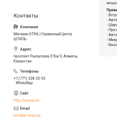
мощно
Преи
- Вст
- Авт
- Шир
- При
Магазин STIHL | Сервисный Центр
- Авт
ШТИЛЬ
- Мик
- Выс
проспект Рыскулова 276а/3, Алматы,
Казахстан
+7 (771) 328-55-55
WhatsApp
http://штиль.kz
info@st-shop.kz