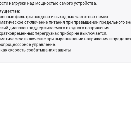
сти нагрузки над мощностью самого устройства.
мущества:
роенные фильтры входных и выходных частотных помех.
оматическое отключение питания при превышении предельного зн
окий диапазон поддерживаемого входного напряжения.
 кратковременных перегрузках прибор не выключается.
оматическое включение при выравнивании напряжения в пределах
ропроцессорное управление.
окая скорость срабатывания защиты.