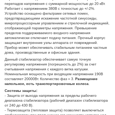
перепадов напряжения с суммарной мощностью до 20 кВт.
Работает с напряжением 380В с точностью до +/-2%.
Устройство оснащено фильтрами сетевых помех,
предотвращающими искажение частотной синусоиды,
микропроцессорным управлением и стрелочной индикацией,
отображающей параметры напряжения. Превышение
пределов поддерживаемого входного напряжения
автоматически отключает подачу питания. Прочный корпус
защищает внутренние узлы аппарата от повреждений.
Прибор может обеспечивать стабильным питанием частные
дома, производственные и офисные здания.
Данный стабилизатор обеспечивает самую точную
регулировку напряжения (погрешность до 2%) за счет
считывания напряжения с каждого витка катушки.
Номинальная мощность при входящем напряжении 190В
составляет 20000Вт. Количество фаз = 3.
Размещение
напольное, есть транспортировочные колеса
.
Системы защиты:
- Защита от выхода напряжения за пределы рабочего
диапазона стабилизатора (рабочий диапазон стабилизатора
от 240 до 430 В).
- Термозащита (тепловая защита) позволяет выключиться
стабилизатору при превышении его мощности нагрузки над