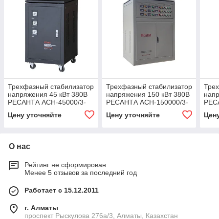
Трехфазный стабилизатор
Трехфазный стабилизатор
Трех
напряжения 45 кВт 380В
напряжения 150 кВт 380В
напр
РЕСАНТА АСН-45000/3-
РЕСАНТА АСН-150000/3-
РЕС
ЭМ - 63/4/14
ЭМ - 63/4/12
ЭМ -
Цену уточняйте
Цену уточняйте
Цен
О нас
Рейтинг не сформирован
Менее 5 отзывов за последний год
Работает с 15.12.2011
г. Алматы
проспект Рыскулова 276а/3, Алматы, Казахстан