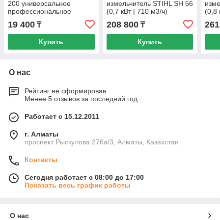
200 универсальное
измельчитель STIHL SH 56
изме
профессиональное
(0,7 кВт | 710 м3/ч)
(0,8
моющее средство
бензиновый садовый
бен
19 400
208 800
261
₸
₸
пылесос и воздуходувка
пыле
Купить
Купить
О нас
Рейтинг не сформирован
Менее 5 отзывов за последний год
Работает с 15.12.2011
г. Алматы
проспект Рыскулова 276а/3, Алматы, Казахстан
Контакты
Сегодня работает с 08:00 до 17:00
Показать весь график работы
О нас