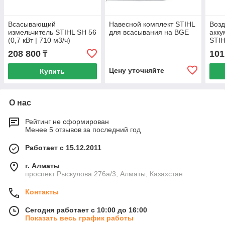
Всасывающий
Навесной комплект STIHL
Возд
измельчитель STIHL SH 56
для всасывания на BGE
акку
(0,7 кВт | 710 м3/ч)
STIH
бензиновый садовый
208 800
101
₸
пылесос и воздуходувка
Цену уточняйте
Купить
О нас
Рейтинг не сформирован
Менее 5 отзывов за последний год
Работает с 15.12.2011
г. Алматы
проспект Рыскулова 276а/3, Алматы, Казахстан
Контакты
Сегодня работает с 10:00 до 16:00
Показать весь график работы