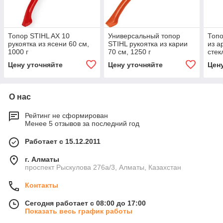
Топор STIHL AX 10
Универсальный топор
Топо
рукоятка из ясени 60 см,
STIHL рукоятка из карии
из а
1000 г
70 см, 1250 г
стек
20 P
Цену уточняйте
Цену уточняйте
Цен
О нас
Рейтинг не сформирован
Менее 5 отзывов за последний год
Работает с 15.12.2011
г. Алматы
проспект Рыскулова 276а/3, Алматы, Казахстан
Контакты
Сегодня работает с 08:00 до 17:00
Показать весь график работы