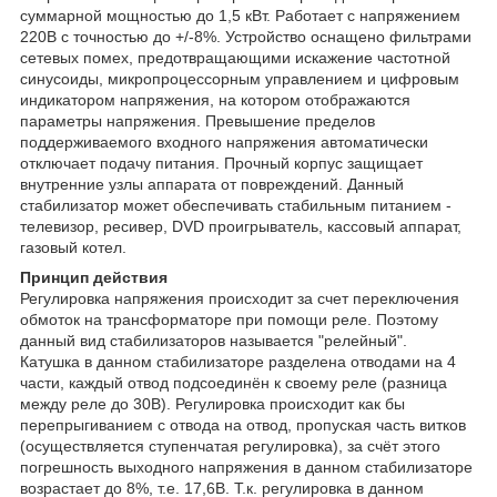
суммарной мощностью до 1,5 кВт. Работает с напряжением
220В с точностью до +/-8%. Устройство оснащено фильтрами
сетевых помех, предотвращающими искажение частотной
синусоиды, микропроцессорным управлением и цифровым
индикатором напряжения, на котором отображаются
параметры напряжения. Превышение пределов
поддерживаемого входного напряжения автоматически
отключает подачу питания. Прочный корпус защищает
внутренние узлы аппарата от повреждений. Данный
стабилизатор может обеспечивать стабильным питанием -
телевизор, ресивер, DVD проигрыватель, кассовый аппарат,
газовый котел.
Принцип действия
Регулировка напряжения происходит за счет переключения
обмоток на трансформаторе при помощи реле. Поэтому
данный вид стабилизаторов называется "релейный".
Катушка в данном стабилизаторе разделена отводами на 4
части, каждый отвод подсоединён к своему реле (разница
между реле до 30В). Регулировка происходит как бы
перепрыгиванием с отвода на отвод, пропуская часть витков
(осуществляется ступенчатая регулировка), за счёт этого
погрешность выходного напряжения в данном стабилизаторе
возрастает до 8%, т.е. 17,6В. Т.к. регулировка в данном