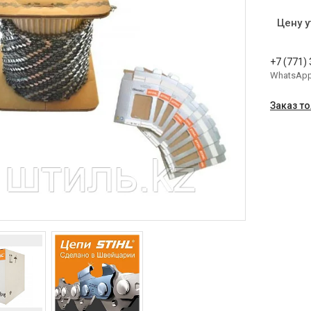
Цену 
+7 (771)
WhatsAp
Заказ т