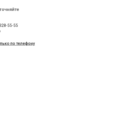
уточняйте
 328-55-55
p
олько по телефону