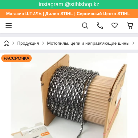
instagram @stihlshop.kz
Магазин ШТИЛЬ | Дилер STIHL | Сервисный Центр STIHL
Продукция
Мотопилы, цепи и направляющие шины
РАССРОЧКА