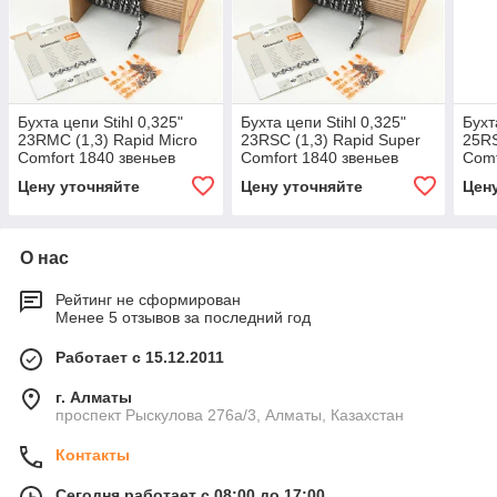
Бухта цепи Stihl 0,325"
Бухта цепи Stihl 0,325"
Бухт
23RMC (1,3) Rapid Micro
23RSC (1,3) Rapid Super
25RS
Comfort 1840 звеньев
Comfort 1840 звеньев
Comf
(36840001840)
(36900001840)
(363
Цену уточняйте
Цену уточняйте
Цен
О нас
Рейтинг не сформирован
Менее 5 отзывов за последний год
Работает с 15.12.2011
г. Алматы
проспект Рыскулова 276а/3, Алматы, Казахстан
Контакты
Сегодня работает с 08:00 до 17:00