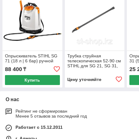
Опрыскиватель STIHL SG
Трубка струйная
Опры
71 (18 л | 6 бар) ручной
телескопическая 52-90 см
31 (
STIHL для SG 21, SG 31,
88 400
25 
₸
SG 51, SG71
Цену уточняйте
Купить
О нас
Рейтинг не сформирован
Менее 5 отзывов за последний год
Работает с 15.12.2011
г. Алматы