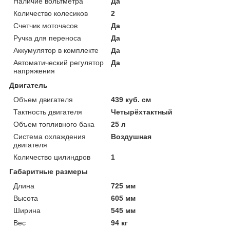
Наличие вольтметра
Да
Количество колесиков
2
Счетчик моточасов
Да
Ручка для переноса
Да
Аккумулятор в комплекте
Да
Автоматический регулятор
Да
напряжения
Двигатель
Объем двигателя
439 куб. см
Тактность двигателя
Четырёхтактный
Объем топливного бака
25 л
Система охлаждения
Воздушная
двигателя
Количество цилиндров
1
Габаритные размеры
Длина
725 мм
Высота
605 мм
Ширина
545 мм
Вес
94 кг