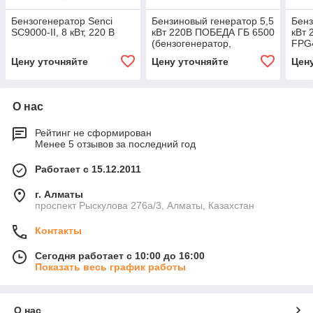
Бензогенератор Senci
Бензиновый генератор 5,5
Бенз
SC9000-II, 8 кВт, 220 В
кВт 220В ПОБЕДА ГБ 6500
кВт 
(бензогенератор,
FPG
электростанция)
(бен
Цену уточняйте
Цену уточняйте
Цен
475101765
элек
О нас
Рейтинг не сформирован
Менее 5 отзывов за последний год
Работает с 15.12.2011
г. Алматы
проспект Рыскулова 276а/3, Алматы, Казахстан
Контакты
Сегодня работает с 10:00 до 16:00
Показать весь график работы
О нас