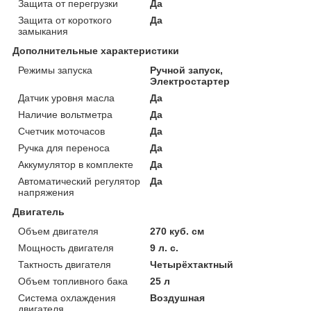
Защита от перегрузки
Да
Защита от короткого
Да
замыкания
Дополнительные характеристики
Режимы запуска
Ручной запуск,
Электростартер
Датчик уровня масла
Да
Наличие вольтметра
Да
Счетчик моточасов
Да
Ручка для переноса
Да
Аккумулятор в комплекте
Да
Автоматический регулятор
Да
напряжения
Двигатель
Объем двигателя
270 куб. см
Мощность двигателя
9 л. с.
Тактность двигателя
Четырёхтактный
Объем топливного бака
25 л
Система охлаждения
Воздушная
двигателя