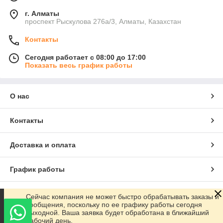
г. Алматы
проспект Рыскулова 276а/3, Алматы, Казахстан
Контакты
Сегодня работает с 08:00 до 17:00
Показать весь график работы
О нас
Контакты
Доставка и оплата
График работы
Полная версия сайта
Сейчас компания не может быстро обрабатывать заказы и
сообщения, поскольку по ее графику работы сегодня
выходной. Ваша заявка будет обработана в ближайший
Сайт создан на маркетплейсе
Satu.kz
рабочий день.