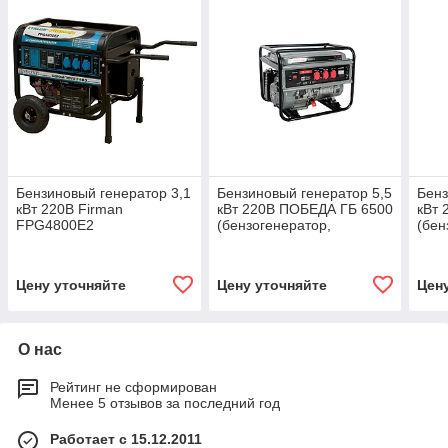
Бензиновый генератор 3,1
Бензиновый генератор 5,5
Бенз
кВт 220В Firman
кВт 220В ПОБЕДА ГБ 6500
кВт 
FPG4800E2
(бензогенератор,
(бен
(бензогенератор,
электростанция)
элек
электростанция)
475101765
Цену уточняйте
Цену уточняйте
Цен
О нас
Рейтинг не сформирован
Менее 5 отзывов за последний год
Работает с 15.12.2011