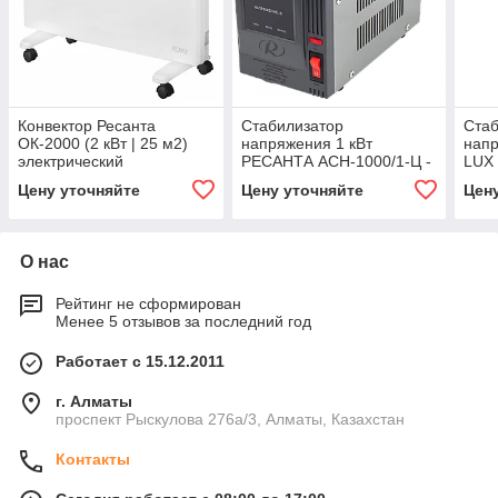
Конвектор Ресанта
Стабилизатор
Стаб
ОК-2000 (2 кВт | 25 м2)
напряжения 1 кВт
напр
электрический
РЕСАНТА АСН-1000/1-Ц -
LUX
63/6/2
АСН-
Цену уточняйте
Цену уточняйте
Цен
О нас
Рейтинг не сформирован
Менее 5 отзывов за последний год
Работает с 15.12.2011
г. Алматы
проспект Рыскулова 276а/3, Алматы, Казахстан
Контакты