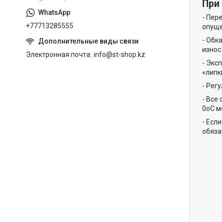
При
- Пер
+77713285555
опуще
- Обк
износ
Электронная почта
info@st-shop.kz
- Экс
«липк
- Рег
- Все
0oС м
- Есл
обяза