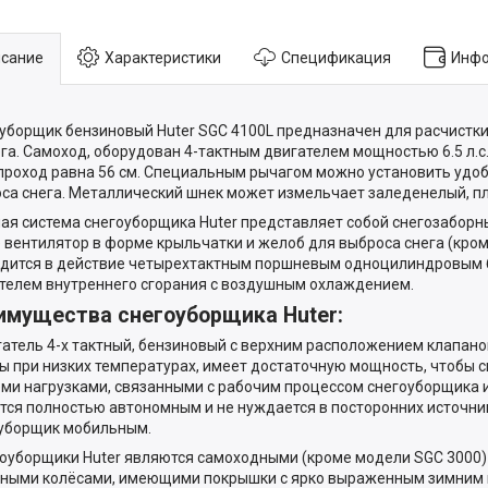
сание
Характеристики
Спецификация
Инфо
уборщик бензиновый Huter SGC 4100L предназначен для расчистк
ега. Самоход, оборудован 4-тактным двигателем мощностью 6.5 л.с
проход равна 56 см. Специальным рычагом можно установить удо
са снега. Металлический шнек может измельчает заледенелый, пл
ая система снегоуборщика Huter представляет собой снегозаборн
 вентилятор в форме крыльчатки и желоб для выброса снега (кром
дится в действие четырехтактным поршневым одноцилиндровым
телем внутреннего сгорания с воздушным охлаждением.
имущества снегоуборщика Huter:
гатель 4-х тактный, бензиновый с верхним расположением клапано
ы при низких температурах, имеет достаточную мощность, чтобы 
еми нагрузками, связанными с рабочим процессом снегоуборщика 
тся полностью автономным и не нуждается в посторонних источник
уборщик мобильным.
гоуборщики Huter являются самоходными (кроме модели SGC 3000
ными колёсами, имеющими покрышки с ярко выраженным зимним п