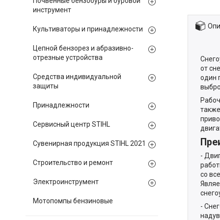
Почвенные бензобуры и буровой
инструмент
Опи
Культиваторы и принадлежности
Цепной бензорез и абразивно-
отрезные устройства
Снего
от сн
Средства индивидуальной
один 
защиты
выбро
Рабоч
Принадлежности
также
приво
Сервисный центр STIHL
двига
Пре
Сувенирная продукция STIHL 2021
- Дви
Строительство и ремонт
работ
со вс
Электроинструмент
Являе
снего
Мотопомпы бензиновые
- Сне
надув