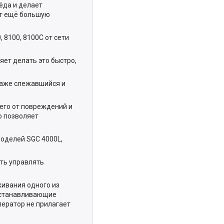
ёда и делает
ёт ещё большую
, 8100, 8100C от сети
яет делать это быстро,
даже слежавшийся и
его от повреждений и
о позволяет
моделей SGC 4000L,
сть управлять
ивания одного из
иостанавливающие
ператор не прилагает