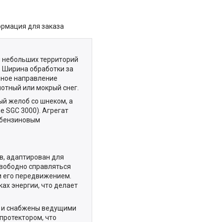
рмация для заказа
и небольших территорий
. Ширина обработки за
бное направление
отный или мокрый снег.
ый желоб со шнеком, а
е SGC 3000). Агрегат
 бензиновым
в, адаптирован для
свободно справляться
и его передвижением.
ах энергии, что делает
) и снабжены ведущими
ротектором, что