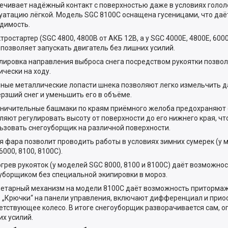
ечивает надёжный контакт с поверхностью даже в условиях голол
уатацию лёгкой. Модель SGC 8100C оснащена гусеницами, что да
димость.
ктростартер (SGC 4800, 4800В от АКБ 12В, а у SGC 4000E, 4800E, 6000
 позволяет запускать двигатель без лишних усилий.
улировка направления выброса снега посредством рукоятки позвол
ически на ходу.
чные металлические лопасти шнека позволяют легко измельчить 
рзший снег и уменьшить его в объёме.
аничительные башмаки по краям приёмного желоба предохраняют 
ляют регулировать высоту от поверхности до его нижнего края, чт
ьзовать снегоуборщик на различной поверхности.
ая фара позволит проводить работы в условиях зимних сумерек (у 
6000, 8100, 8100C).
огрев рукояток (у моделей SGC 8000, 8100 и 8100C) даёт возможно
уборщиком без специальной экипировки в мороз.
нетарный механизм на модели 8100С даёт возможность притормаж
. „Крючки“ на панели управления, включают дифференциал и пр
етствующее колесо. В итоге снегоуборщик разворачивается сам, о
их усилий.