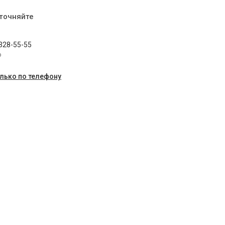
уточняйте
 328-55-55
p
олько по телефону