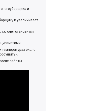
 снегоуборщика и
уборщику и увеличивает
т.к. снег становится
ециалистами.
и температурах около
просушить».
после работы