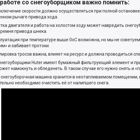
 работе со снегоуборщиком важно помнить:
еключение скорости должно осуществляться при полной остановке
нном рычаге привода хода.
атка двигателя и работа на холостом ходу может навредить снего
 ремня привода шнека.
плуатация при температуре выше 0oС возможна, но мы не советуем, 
им» и забивает протоки.
улировка тросов важна, влияет на ресурс и должна проводиться сп
 снегоуборщики Huter имеют бумажный фильтрующий элемент и пр
ожет намокнуть и обледенеть. В таком случае его нужно снять и «
и снегоуборочная машина хранится в неотапливаемом помещении, 
тельно необходимо очистить её от налипшего снега.