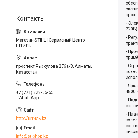
обесп
экспл
прохо
- Эле
220В)
- Рег
Магазин STIHL | Сервисный Центр
практ
ШТИЛЬ
- Про
примё
- Огр
проспект Рыскулова 276а/3, Алматы,
позво
Казахстан
испол
- Ярк
4800, 
+7 (771) 328-55-55
WhatsApp
- Под
снего
- Пла
http://штиль.kz
колес
соотв
никак
info@st-shop.kz