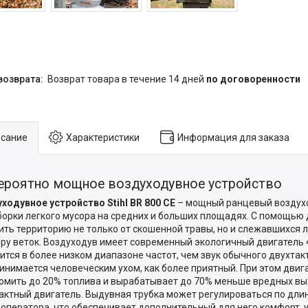
возврат товара в течение 14 дней
по договоренности
сание
Характеристики
Информация для заказа
ероятно мощное воздуходувное устройство
ходувное устройство Stihl BR 800 CE
– мощный ранцевый воздух
борки легкого мусора на средних и больших площадях. С помощь
ить территорию не только от скошенной травы, но и слежавшихся 
ру веток. Воздуходув имеет современный экологичный двигатель 4
ится в более низком диапазоне частот, чем звук обычного двухтакт
инимается человеческим ухом, как более приятный. При этом двиг
омить до 20% топлива и вырабатывает до 70% меньше вредных вы
актный двигатель. Выдувная трубка может регулироваться по длин
 оператора, что обеспечивает дополнительный для него комфорт,