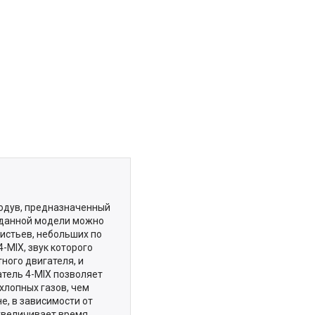
одув, предназначенный
ю данной модели можно
листьев, небольших по
-MIX, звук которого
ного двигателя, и
атель 4-MIX позволяет
хлопных газов, чем
е, в зависимости от
 увеличивает время