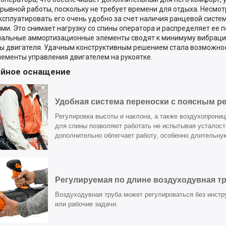
рывной работы, поскольку не требует времени для отдыха. Несмот
эксплуатировать его очень удобно за счет наличия ранцевой сист
ми. Это снимает нагрузку со спины оператора и распределяет ее по
альные аммортизационные элементы сводят к минимуму вибраци
ы двигателя. Удачным конструктивным решением стала возможнос
лементы управления двигателем на рукоятке.
йное оснащение
Удобная система переноски с поясным р
Регулировка высоты и наклона, а также воздухопрони
для спины позволяют работать не испытывая усталост
дополнительно облегчает работу, особенно длительну
Регулируемая по длине воздуходувная т
Воздуходувная труба может регулироваться без инстр
или рабочие задачи.