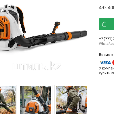
493 40
+7 (771)
WhatsAp
У компа
купить л