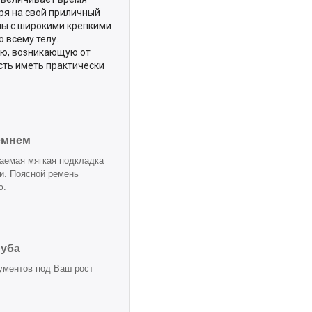
ря на свой приличный
емы с широкими крепкими
 всему телу.
ю, возникающую от
ть иметь практически
емнем
цаемая мягкая подкладка
и. Поясной ремень
ю.
руба
ументов под Ваш рост