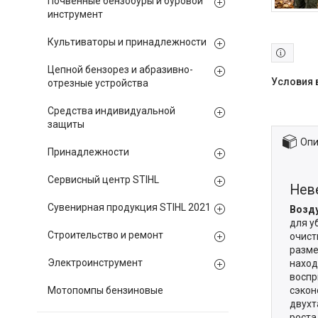
Почвенные бензобуры и буровой
инструмент
Культиваторы и принадлежности
Цепной бензорез и абразивно-
отрезные устройства
Средства индивидуальной
защиты
Опи
Принадлежности
Сервисный центр STIHL
Нев
Сувенирная продукция STIHL 2021
Возду
для у
Строительство и ремонт
очист
разме
Электроинструмент
наход
воспр
Мотопомпы бензиновые
сэкон
двухт
роста