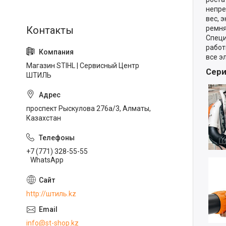
непре
вес, 
ремня
Специ
работ
все э
Магазин STIHL | Сервисный Центр
Сери
ШТИЛЬ
проспект Рыскулова 276а/3, Алматы,
Казахстан
+7 (771) 328-55-55
WhatsApp
http://штиль.kz
info@st-shop.kz