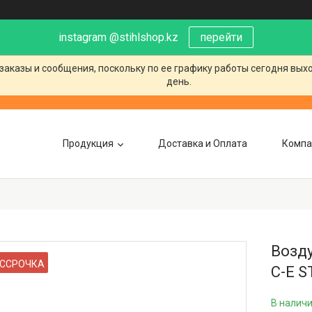
instagram @stihlshop.kz
перейти
заказы и сообщения, поскольку по ее графику работы сегодня вых
день.
Продукция
Доставка и Оплата
Компа
Возду
ССРОЧКА
C-E S
В налич