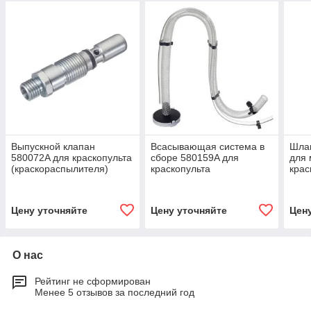
Выпускной клапан
Всасывающая система в
Шла
580072A для краскопульта
сборе 580159A для
для
(краскораспылителя)
краскопульта
крас
WAGNER Control Pro
(краскораспылителя)
Cont
250M и Control Pro 350M
WAGNER Control Pro
чёрн
250M
Цену уточняйте
Цену уточняйте
Цен
О нас
Рейтинг не сформирован
Менее 5 отзывов за последний год