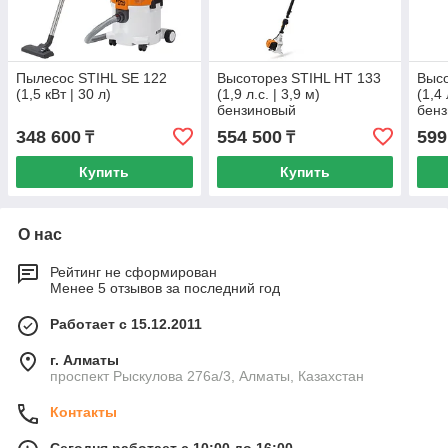
Пылесос STIHL SE 122
Высоторез STIHL HT 133
Высо
(1,5 кВт | 30 л)
(1,9 л.с. | 3,9 м)
(1,4 
бензиновый
бен
348 600
554 500
599
₸
₸
Купить
Купить
О нас
Рейтинг не сформирован
Менее 5 отзывов за последний год
Работает с 15.12.2011
г. Алматы
проспект Рыскулова 276а/3, Алматы, Казахстан
Контакты