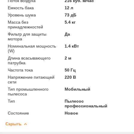
Поток воздуха
216 куб. м/час
Емкость бака
12 л
Уровень шума
73 дБ
Масса без
5.4 кг
принадлежностей
Фильтр для защиты
Да
мотора
Номинальная мощность
1.4 кВт
(W)
Длина всасывающего
2 м
патрубка
Частота тока
50 Гц
Напряжение питающей
220 В
сети
Тип промышленного
Мобильный
пылесоса
Тип
Пылесос
профессиональный
Состояние
Новое
Скрыть