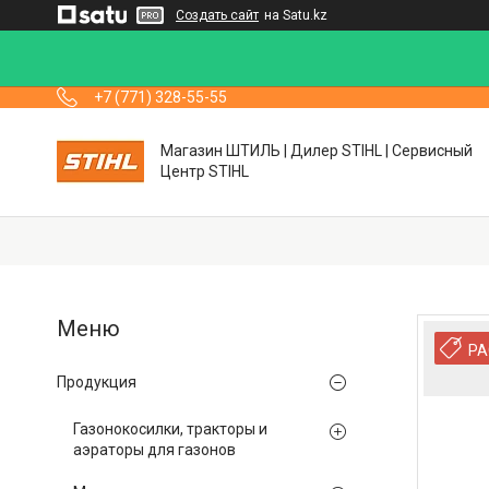
Создать сайт
на Satu.kz
+7 (771) 328-55-55
Магазин ШТИЛЬ | Дилер STIHL | Сервисный
Центр STIHL
РА
Продукция
Газонокосилки, тракторы и
аэраторы для газонов