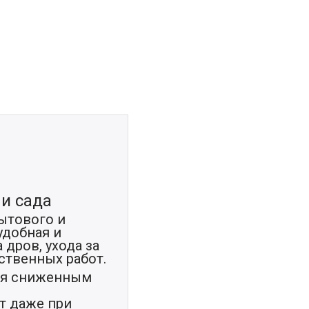
и сада
ытового и
удобная и
дров, ухода за
ственных работ.
тся сниженным
т даже при