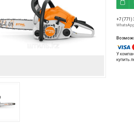
+7 (771)
WhatsAp
У компа
купить л