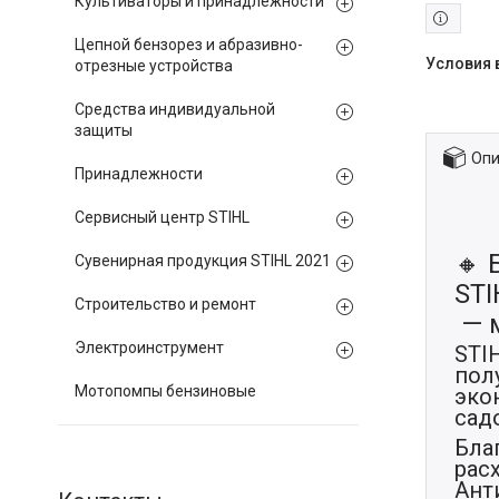
Культиваторы и принадлежности
Цепной бензорез и абразивно-
отрезные устройства
Средства индивидуальной
защиты
Опи
Принадлежности
Сервисный центр STIHL
🔸 
Сувенирная продукция STIHL 2021
STI
Строительство и ремонт
— м
Электроинструмент
STI
пол
Мотопомпы бензиновые
эко
сад
Бла
рас
Ант