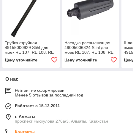
Трубка струйная
Насадка распыляющая
Шлан
49155000929 Stihl для
49005006324 Stihl для
высо
моек RE 107, RE 108, RE
моек RE 107, RE 108, RE
4915
118, RE 119, RE 128 Plus
128 Plus
мойк
Цену уточняйте
Цену уточняйте
Цен
110,
163
О нас
Рейтинг не сформирован
Менее 5 отзывов за последний год
Работает с 15.12.2011
г. Алматы
проспект Рыскулова 276а/3, Алматы, Казахстан
Контакты