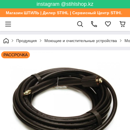
instagram @stihlshop.kz
Магазин ШТИЛЬ | Дилер STIHL | Сервисный Центр STIHL
Продукция
Моющие и очистительные устройства
Мо
РАССРОЧКА