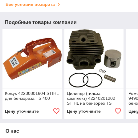
Все условия возврата
Подобные товары компании
Кожух 42230801604 STIHL
Цилиндр (гильза
Реме
для бензореза TS 400
комплект) 42240201202
9490
STIHL на бензорез TS
бенз
700, TS 800 Ø56 мм
Цену уточняйте
Цену уточняйте
Цен
поршневая группа
О нас