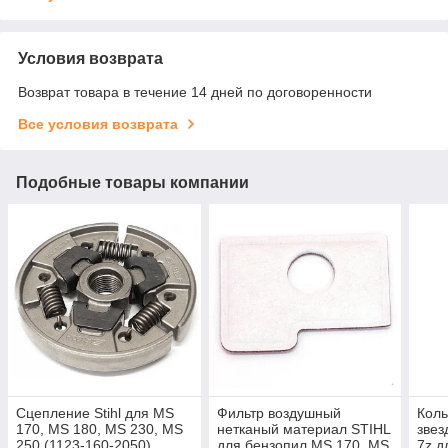
Условия возврата
Возврат товара в течение 14 дней по договоренности
Все условия возврата
Подобные товары компании
Сцепление Stihl для MS
Фильтр воздушный
Коль
170, MS 180, MS 230, MS
нетканый материал STIHL
звез
250 (1123-160-2050)
для бензопил MS 170, MS
7z д